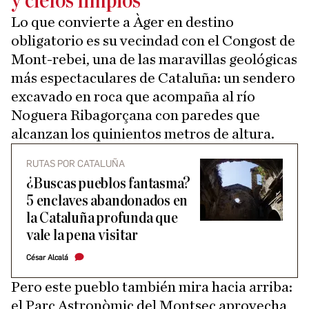
y cielos limpios
Lo que convierte a Àger en destino
obligatorio es su vecindad con el Congost de
Mont-rebei, una de las maravillas geológicas
más espectaculares de Cataluña: un sendero
excavado en roca que acompaña al río
Noguera Ribagorçana con paredes que
alcanzan los quinientos metros de altura.
RUTAS POR CATALUÑA
¿Buscas pueblos fantasma?
5 enclaves abandonados en
la Cataluña profunda que
vale la pena visitar
César Alcalá
Pero este pueblo también mira hacia arriba:
el Parc Astronòmic del Montsec aprovecha