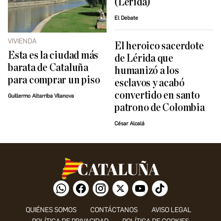
(Lérida)
El Debate
VIVIENDA
El heroico sacerdote
Esta es la ciudad más
de Lérida que
barata de Cataluña
humanizó a los
para comprar un piso
esclavos y acabó
convertido en santo
Guillermo Altarriba Vilanova
patrono de Colombia
César Alcalá
QUIÉNES SOMOS
CONTÁCTANOS
AVISO LEGAL