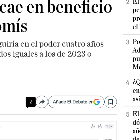
ae en beneficio
El
pe
pr
omís
el
Po
uiría en el poder cuatro años
Ad
os iguales a los de 2023 o
pu
Me
¿Q
en
as
2
Añade El Debate en
Compartir
Save
El
dó
añ
de