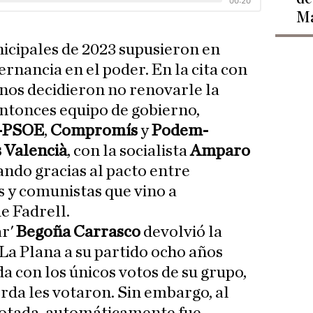
Ma
icipales de 2023 supusieron en
ernancia en el poder. En la cita con
cinos decidieron no renovarle la
entonces equipo de gobierno,
-PSOE
,
Compromís
y
Podem-
 Valencià
, con la socialista
Amparo
ando gracias al pacto entre
as y comunistas que vino a
 Fadrell.
ar'
Begoña Carrasco
devolvió la
e La Plana a su partido ocho años
da con los únicos votos de su grupo,
ierda les votaron. Sin embargo, al