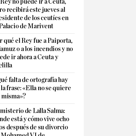
 Rey no puede ir a Ceuta,
ro recibirá este jueves al
esidente de los ceutíes en
 Palacio de Marivent
r qué el Rey fue a Paiporta,
amuz o a los incendios y no
ede ir ahora a Ceuta y
lilla
ué falta de ortografía hay
 la frase: «Ella no se quiere
í misma»?
 misterio de Lalla Salma:
nde está y cómo vive ocho
os después de su divorcio
 Mohamed VI de