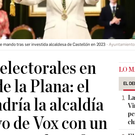
e mando tras ser investida alcaldesa de Castellón en 2023
Ayuntamiento 
electorales en
LO M
e la Plana: el
EL DE
La
ría la alcaldía
Vi
pe
yo de Vox con un
cl