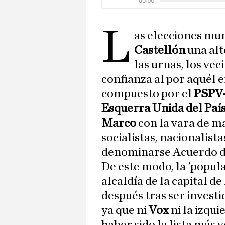
L
as elecciones mun
Castellón
una alt
las urnas, los ve
confianza al por aquél 
compuesto por el
PSPV
Esquerra Unida del País
Marco
con la vara de m
socialistas, nacionalist
denominarse Acuerdo de
De este modo, la 'popul
alcaldía de la capital d
después tras ser investi
ya que ni
Vox
ni la izqu