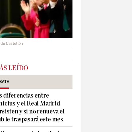
de Castellón
ÁS LEÍDO
BATE
s diferencias entre
nicius y el Real Madrid
rsisten y si no renueva el
ub le traspasará este mes