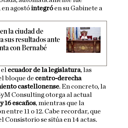
 votada, automáticamente fue
 en agostó
integró
en su Gabinete a
.
en la ciudad de
a sus resultados ante
nta con Bernabé
 el
ecuador de la legislatura
, las
el bloque de
centro-derecha
iento castellonense
. En concreto, la
M Consulting otorga al actual
 y 16 escaños
, mientras que la
n entre 11 o 12. Cabe recordar, que
l Consistorio se sitúa en 14 actas.