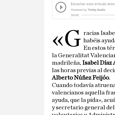
«G
racias Isabel
habéis ayud
En estos tér
la Generalitat Valencia
madrileña,
Isabel Díaz
las horas previas al dec
Alberto Núñez Feijóo
.
Cuando todavía atruena 
valencianos aquella fras
ayuda, que la pida», ac
y secretario general de