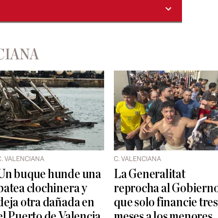
CIANA
C. VALENCIANA
C. VALENCIANA
Un buque hunde una
La Generalitat
batea clochinera y
reprocha al Gobiern
deja otra dañada en
que solo financie tres
el Puerto de Valencia
meses a los menores