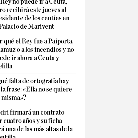
 Rey no puede ir a Ceuta,
ro recibirá este jueves al
esidente de los ceutíes en
 Palacio de Marivent
r qué el Rey fue a Paiporta,
amuz o a los incendios y no
ede ir ahora a Ceuta y
lilla
ué falta de ortografía hay
 la frase: «Ella no se quiere
í misma»?
dri firmará un contrato
r cuatro años y su ficha
rá una de las más altas de la
antilla