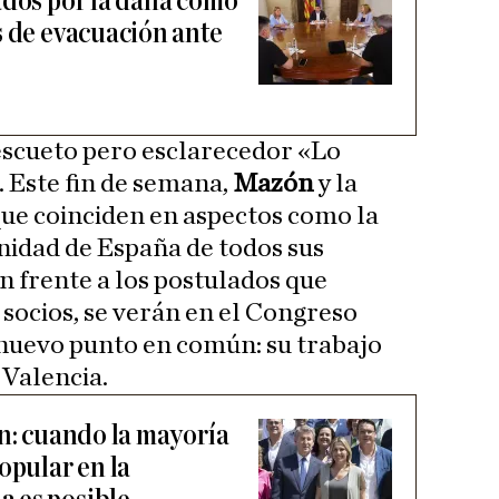
ados por la dana cómo
s de evacuación ante
escueto pero esclarecedor «Lo
. Este fin de semana,
Mazón
y la
ue coinciden en aspectos como la
unidad de España de todos sus
n frente a los postulados que
 socios, se verán en el Congreso
 nuevo punto en común: su trabajo
 Valencia.
ón: cuando la mayoría
opular en la