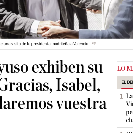
una visita de la presidenta madrileña a Valencia
EP
yuso exhiben su
LO M
Gracias, Isabel,
EL DE
La
daremos vuestra
Vi
pe
cl