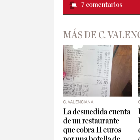
7
comentarios
MÁS DE C. VALEN
C. VALENCIANA
La desmedida cuenta
de un restaurante
que cobra 11 euros
por una botella de