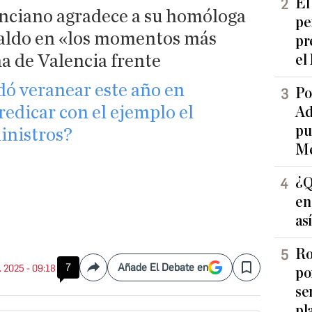
El
enciano agradece a su homóloga
pe
paldo en «los momentos más
pr
na de Valencia frente
el
ó veranear este año en
Po
redicar con el ejemplo el
Ad
pu
inistros?
Me
¿Q
en
as
Ro
7
Añade El Debate en
l. 2025 - 09:18
po
Compartir
Save
se
pl