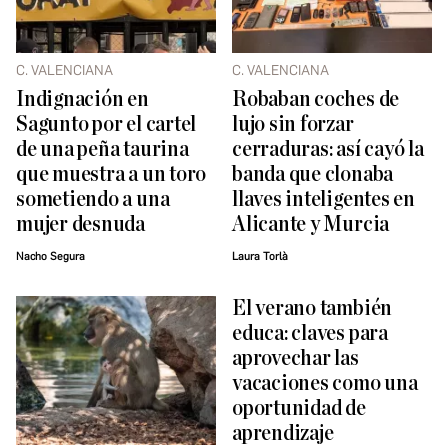
C. VALENCIANA
C. VALENCIANA
Indignación en
Robaban coches de
Sagunto por el cartel
lujo sin forzar
de una peña taurina
cerraduras: así cayó la
que muestra a un toro
banda que clonaba
sometiendo a una
llaves inteligentes en
mujer desnuda
Alicante y Murcia
Nacho Segura
Laura Torlà
El verano también
educa: claves para
aprovechar las
vacaciones como una
oportunidad de
aprendizaje