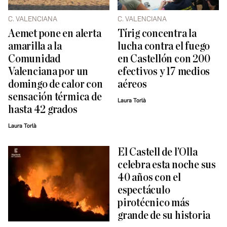
C. VALENCIANA
C. VALENCIANA
Aemet pone en alerta
Tírig concentra la
amarilla a la
lucha contra el fuego
Comunidad
en Castellón con 200
Valenciana por un
efectivos y 17 medios
domingo de calor con
aéreos
sensación térmica de
Laura Torlà
hasta 42 grados
Laura Torlà
El Castell de l’Olla
celebra esta noche sus
40 años con el
espectáculo
pirotécnico más
grande de su historia