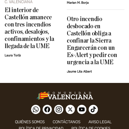
C. VALENCIANA
Marian M. Borja
El interior de
Castellón amanece
Otro incendio
con tres incendios
desbocado en
activos, desalojos,
Castellón obliga a
confinamientos y la
confinar la Sierra
llegada de la UME
Engarcerán con un
Es-Alert y pedir con
Laura Torlà
urgencia a la UME
Jaume Lita Albert
QUIÉNES SOMOS
CONTÁCTANOS
AVISO LEGAL
POLÍTICA DE PRIVACIDAD
POLÍTICA DE COOKIES