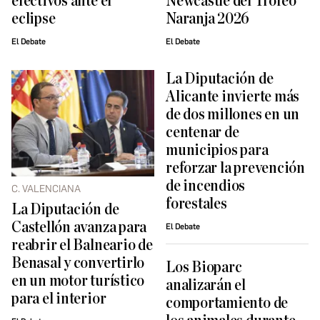
efectivos ante el
Newcastle del Trofeo
eclipse
Naranja 2026
El Debate
El Debate
La Diputación de
Alicante invierte más
de dos millones en un
centenar de
municipios para
reforzar la prevención
de incendios
C. VALENCIANA
forestales
La Diputación de
Castellón avanza para
El Debate
reabrir el Balneario de
Benasal y convertirlo
Los Bioparc
en un motor turístico
analizarán el
para el interior
comportamiento de