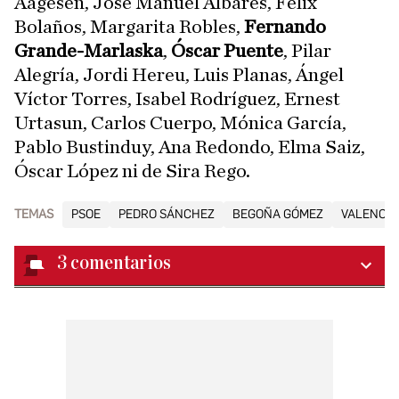
Aagesen, José Manuel Albares, Félix
Bolaños, Margarita Robles,
Fernando
Grande-Marlaska
,
Óscar Puente
, Pilar
Alegría, Jordi Hereu, Luis Planas, Ángel
Víctor Torres, Isabel Rodríguez, Ernest
Urtasun, Carlos Cuerpo, Mónica García,
Pablo Bustinduy, Ana Redondo, Elma Saiz,
Óscar López ni de Sira Rego.
TEMAS
PSOE
PEDRO SÁNCHEZ
BEGOÑA GÓMEZ
VALENCIA
3
comentarios