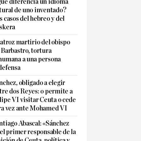
ué diferencia un idioma
tural de uno inventado?
s casos del hebreo y del
skera
 atroz martirio del obispo
 Barbastro, tortura
humana a una persona
defensa
nchez, obligado a elegir
tre dos Reyes: o permite a
lipe VI visitar Ceuta o cede
ra vez ante Mohamed VI
ntiago Abascal: «Sánchez
 el primer responsable de la
aición de Ceuta, política y