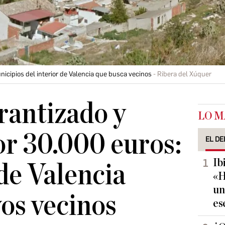
nicipios del interior de Valencia que busca vecinos
Ribera del Xúquer
rantizado y
LO M
or 30.000 euros:
EL DE
Ib
de Valencia
«H
un
os vecinos
es