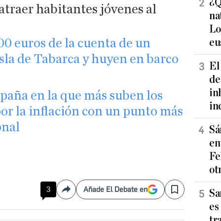
¿Q
 atraer habitantes jóvenes al
na
Lo
00 euros de la cuenta de un
eu
isla de Tabarca y huyen en barco
El
de
in
spaña en la que más suben los
in
or la inflación con un punto más
onal
Sá
en
Fe
ot
3
Añade El Debate en
Sa
Compartir
Save
es
tr