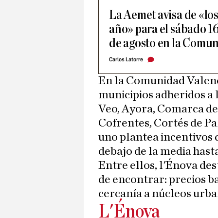
La Aemet avisa de «los
año» para el sábado 16
de agosto en la Comu
Carlos Latorre
En la Comunidad Valenc
municipios adheridos a l
Veo, Ayora, Comarca de
Cofrentes, Cortés de Pal
uno plantea incentivos 
debajo de la media hast
Entre ellos, l'Énova dest
de encontrar: precios b
cercanía a núcleos urb
L'Énova