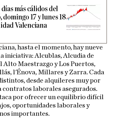
 días más cálidos del
, domingo 17 y lunes 18
nidad Valenciana
iana, hasta el momento, hay nueve
a iniciativa: Alcublas, Alcudia de
l Alto Maestrazgo y Los Puertos,
lás, l'Énova, Millares y Zarra. Cada
distintos, desde alquileres muy por
a contratos laborales asegurados.
aca por ofrecer un equilibrio difícil
ajos, oportunidades laborales y
anos importantes.