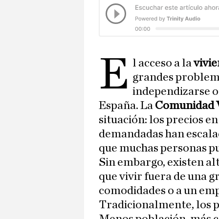
E
l acceso a la
vivi
grandes problem
independizarse o
España. La
Comunidad 
situación: los precios en
demandadas han escalado
que muchas personas pu
Sin embargo, existen al
que vivir fuera de una g
comodidades o a un emp
Tradicionalmente, los p