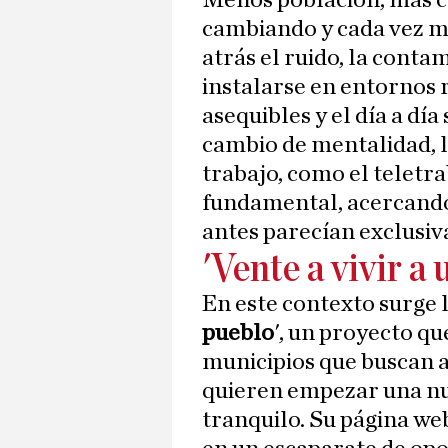
Menos población, más c
cambiando y cada vez m
atrás el ruido, la conta
instalarse en entornos 
asequibles y el día a día
cambio de mentalidad, l
trabajo, como el teletr
fundamental, acercando
antes parecían exclusiva
'Vente a vivir a
En este contexto surge la
pueblo
', un proyecto q
municipios que buscan a
quieren empezar una nu
tranquilo. Su página web