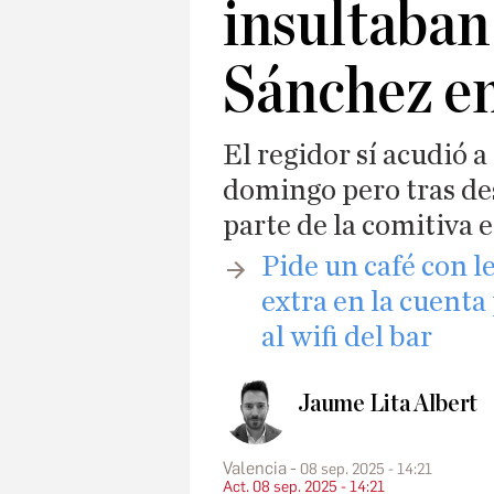
insultaban
Sánchez e
El regidor sí acudió 
domingo pero tras de
parte de la comitiva 
​Pide un café con l
extra en la cuenta
al wifi del bar
Jaume Lita Albert
Valencia
08 sep. 2025 - 14:21
Act. 08 sep. 2025 - 14:21