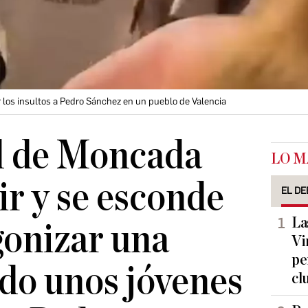
r los insultos a Pedro Sánchez en un pueblo de Valencia
l de Moncada
LO M
ir y se esconde
EL DE
La
gonizar una
Vi
pe
do unos jóvenes
cl