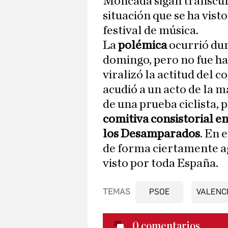
Moncada sigan transcur
situación que se ha vist
festival de música.
La
polémica
ocurrió dur
domingo, pero no fue ha
viralizó la actitud del c
acudió a un acto de la 
de una prueba ciclista,
comitiva consistorial en
los Desamparados
. En
de forma ciertamente ag
visto por toda España.
TEMAS
PSOE
VALENC
0
comentarios