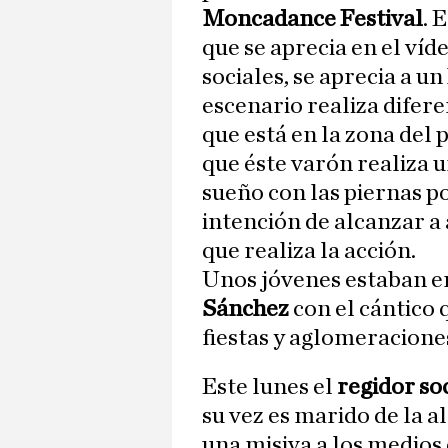
Moncadance Festival
. 
que se aprecia en el ví
sociales, se aprecia a 
escenario realiza difer
que está en la zona del p
que éste varón realiza 
sueño con las piernas p
intención de alcanzar a 
que realiza la acción.
Unos jóvenes estaban 
Sánchez
con el cántico 
fiestas y aglomeraciones
Este lunes el
regidor so
su vez es marido de la a
una misiva a los medio