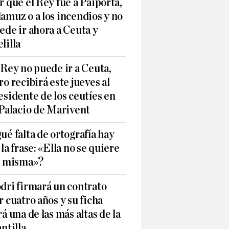
r qué el Rey fue a Paiporta,
amuz o a los incendios y no
ede ir ahora a Ceuta y
lilla
 Rey no puede ir a Ceuta,
ro recibirá este jueves al
esidente de los ceutíes en
 Palacio de Marivent
ué falta de ortografía hay
 la frase: «Ella no se quiere
í misma»?
dri firmará un contrato
r cuatro años y su ficha
rá una de las más altas de la
antilla