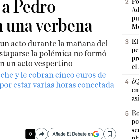
 a Pedro
Po
Ad
pu
n una verbena
Me
El
a un acto durante la mañana del
pe
staparse la polémica no formó
pr
en un acto vespertino
el
eche y le cobran cinco euros de
¿Q
 por estar varias horas conectada
en
as
Ro
po
se
0
Añade El Debate en
Compartir
Save
pl