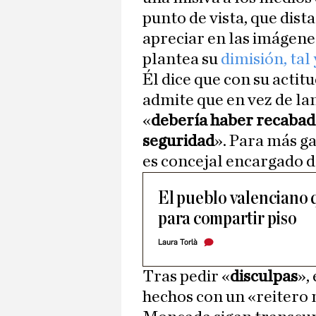
punto de vista, que dista
apreciar en las imágen
plantea su
dimisión, tal
Él dice que con su actitu
admite que en vez de la
«
debería haber recabado
seguridad
». Para más g
es concejal encargado d
El pueblo valenciano 
para compartir piso
Laura Torlà
Tras pedir «
disculpas
»,
hechos con un «reitero m