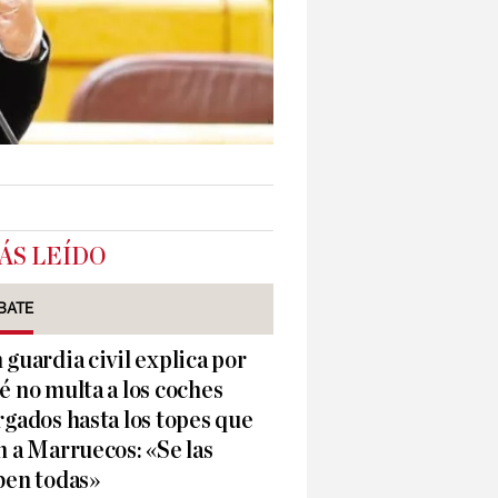
ÁS LEÍDO
BATE
 guardia civil explica por
é no multa a los coches
rgados hasta los topes que
n a Marruecos: «Se las
ben todas»