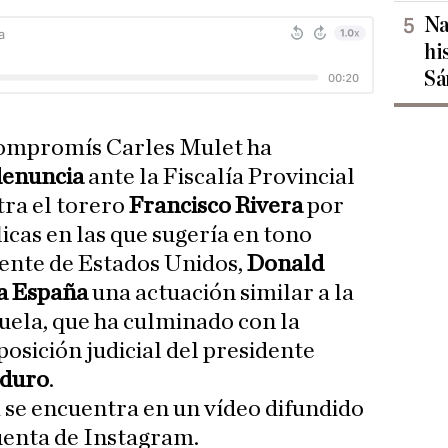
Na
hi
Sá
Compromís Carles Mulet ha
denuncia
ante la Fiscalía Provincial
tra el torero
Francisco Rivera
por
icas en las que sugería en tono
dente de Estados Unidos,
Donald
a España
una actuación similar a la
uela, que ha culminado con la
posición judicial del presidente
aduro
.
a se encuentra en un vídeo difundido
uenta de Instagram.