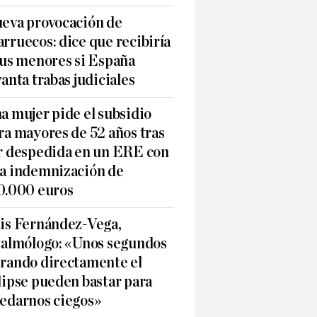
eva provocación de
rruecos: dice que recibiría
sus menores si España
vanta trabas judiciales
a mujer pide el subsidio
ra mayores de 52 años tras
r despedida en un ERE con
a indemnización de
0.000 euros
is Fernández-Vega,
talmólogo: «Unos segundos
rando directamente el
lipse pueden bastar para
edarnos ciegos»