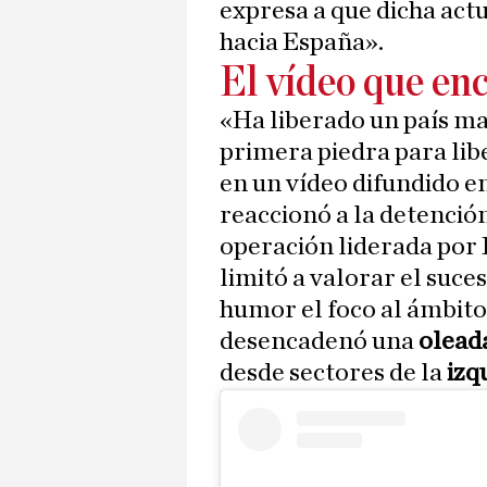
expresa a que dicha act
hacia España».
El vídeo que en
«Ha liberado un país ma
primera piedra para lib
en un vídeo difundido en
reaccionó a la detenció
operación liderada por 
limitó a valorar el suce
humor el foco al ámbito 
desencadenó una
olead
desde sectores de la
izq