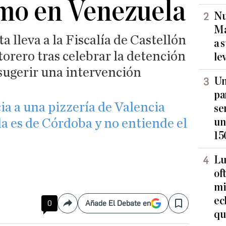
mo en Venezuela
Nu
Ma
ta lleva a la Fiscalía de Castellón
a 
torero tras celebrar la detención
le
sugerir una intervención
Un
pa
a a una pizzería de Valencia
se
un
a es de Córdoba y no entiende el
15
Lu
of
mi
ec
0
Añade El Debate en
Compartir
Save
qu