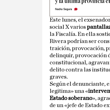
y la última provincia 
Nacho Segura
Este lunes, el exsenador
social X varios
pantalla
la Fiscalía. En ella sos
Rivera podrían ser const
traición, provocación, 
delinquir, provocación d
constitucional, agravant
delito contra las instit
graves.
Según el denunciante, e
legitima» una «
interven
Estado soberano
», agr
de un «jefe de Estado e