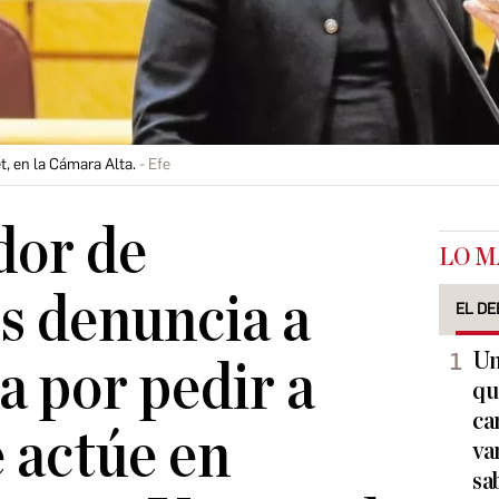
, en la Cámara Alta.
Efe
dor de
LO M
 denuncia a
EL DE
Un
a por pedir a
qu
ca
 actúe en
va
sa