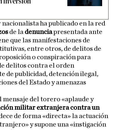
en inversión
 nacionalista ha publicado en la red
zos
de la
denuncia
presentada ante
tiene que las manifestaciones de
itutivas, entre otros, de delitos de
proposición o conspiración para
e delitos contra el orden
e de publicidad, detención ilegal,
uciones del Estado y amenazas
l mensaje del torero «aplaude y
ción militar extranjera contra un
adece de forma «directa» la actuación
xtranjero» y supone una «instigación