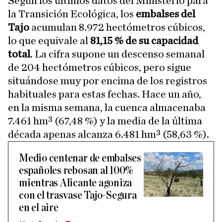
Según los últimos datos del Ministerio para
la Transición Ecológica, los
embalses del
Tajo
acumulan 8.972 hectómetros cúbicos,
lo que equivale al
81,15 % de su capacidad
total
. La cifra supone un descenso semanal
de 204 hectómetros cúbicos, pero sigue
situándose muy por encima de los registros
habituales para estas fechas. Hace un año,
en la misma semana, la cuenca almacenaba
7.461 hm³ (67,48 %) y la media de la última
década apenas alcanza 6.481 hm³ (58,63 %).
Medio centenar de embalses
españoles rebosan al 100%
mientras Alicante agoniza
con el trasvase Tajo-Segura
en el aire