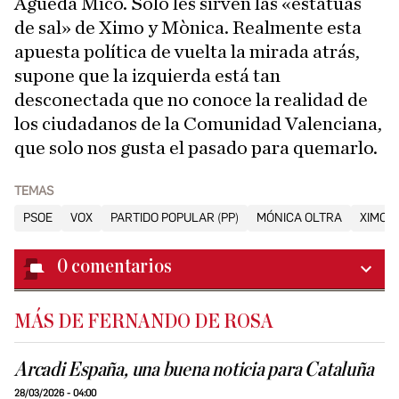
Águeda Micó. Solo les sirven las «estatuas
de sal» de Ximo y Mònica. Realmente esta
apuesta política de vuelta la mirada atrás,
supone que la izquierda está tan
desconectada que no conoce la realidad de
los ciudadanos de la Comunidad Valenciana,
que solo nos gusta el pasado para quemarlo.
TEMAS
PSOE
VOX
PARTIDO POPULAR (PP)
MÓNICA OLTRA
XIMO P
0
comentarios
MÁS DE FERNANDO DE ROSA
Arcadi España, una buena noticia para Cataluña
28/03/2026 - 04:00