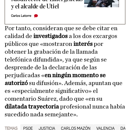
y el alcalde de Utiel
Carlos Latorre
Por tanto, consideran que se debe citar en
calidad de
investigados
a los dos excargos
públicos que «mostraron
interés
por
obtener la grabación de la llamada
telefónica difundida», ya que según se
desprende de la declaración de las
perjudicadas «
en ningún momento se
autorizó
su difusión». Además, apuntan que
es «especialmente significativo» el
comentario Suárez, dado que «en su
dilatada trayectoria
profesional nunca había
sucedido nada semejante».
TEMAS
PSOE
JUSTICIA
CARLOS MAZÓN
VALENCIA
DANA