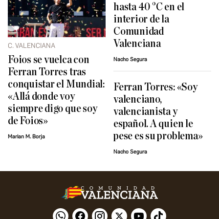
hasta 40 °C en el
interior de la
Comunidad
Valenciana
C. VALENCIANA
Foios se vuelca con
Nacho Segura
Ferran Torres tras
conquistar el Mundial:
Ferran Torres: «Soy
«Allá donde voy
valenciano,
siempre digo que soy
valencianista y
de Foios»
español. A quien le
pese es su problema»
Marian M. Borja
Nacho Segura