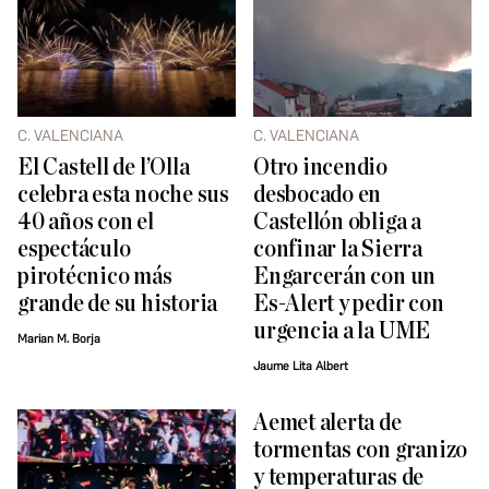
C. VALENCIANA
C. VALENCIANA
El Castell de l’Olla
Otro incendio
celebra esta noche sus
desbocado en
40 años con el
Castellón obliga a
espectáculo
confinar la Sierra
pirotécnico más
Engarcerán con un
grande de su historia
Es-Alert y pedir con
urgencia a la UME
Marian M. Borja
Jaume Lita Albert
Aemet alerta de
tormentas con granizo
y temperaturas de