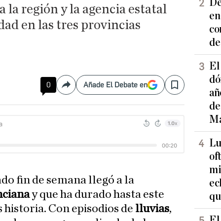
De
la región y la agencia estatal
en
dad en las tres provincias
co
de
El
dó
0
Añade El Debate en
Compartir
Save
añ
de
Ma
Lu
of
mi
ado fin de semana llegó a la
ec
nciana
y que ha durado hasta este
qu
 historia. Con episodios de
lluvias
,
El