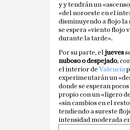
y y tendrán un «ascenso 
«del noroeste en el inte
disminuyendo a flojo la 
se espera «viento flojo 
durante la tarde».
Por su parte, el
jueves
s
nuboso o despejado
, co
el interior de
Valencia
p
experimentarán un «desc
donde se esperan pocos
propio con un «ligero de
«sin cambios en el resto
tendiendo a sureste floj
intensidad moderada en 