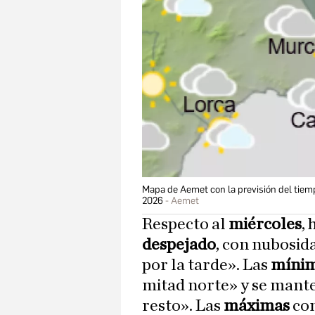
Mapa de Aemet con la previsión del tiem
2026
Aemet
Respecto al
miércoles
,
despejado
, con nubosid
por la tarde». Las
míni
mitad norte» y se mant
resto». Las
máximas
con