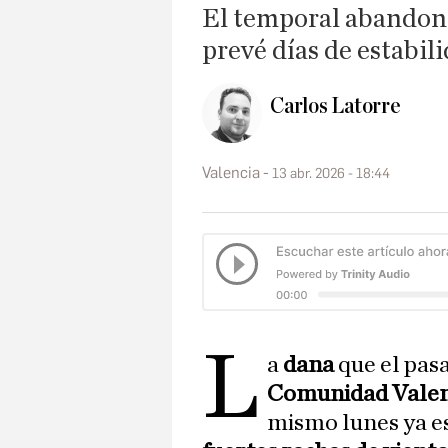
El temporal abandona 
prevé días de estabili
Carlos Latorre
Valencia
13 abr. 2026 - 18:44
L
a
dana
que el pas
Comunidad Vale
mismo lunes ya es