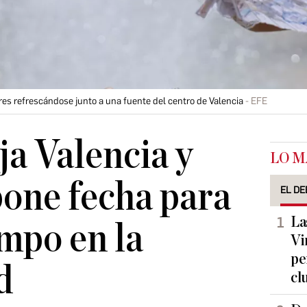
s refrescándose junto a una fuente del centro de Valencia
EFE
ja Valencia y
LO M
one fecha para
EL DE
La
empo en la
Vi
pe
d
cl