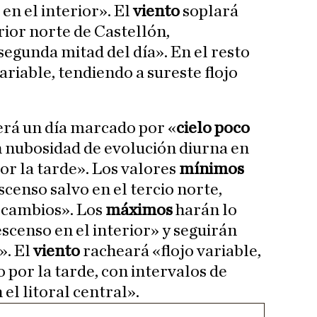
en el interior». El
viento
soplará
rior norte de Castellón,
segunda mitad del día». En el resto
variable, tendiendo a sureste flojo
erá un día marcado por «
cielo poco
n nubosidad de evolución diurna en
or la tarde». Los valores
mínimos
enso salvo en el tercio norte,
 cambios». Los
máximos
harán lo
scenso en el interior» y seguirán
». El
viento
racheará «flojo variable,
o por la tarde, con intervalos de
el litoral central».