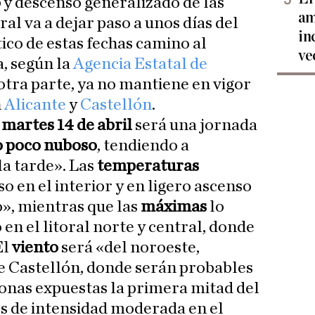
o
y descenso generalizado de las
am
ral va a dejar paso a unos días del
in
ico de estas fechas camino al
ve
, según la
Agencia Estatal de
 otra parte, ya no mantiene en vigor
n
Alicante
y
Castellón
.
martes 14 de abril
será una jornada
o poco nuboso
, tendiendo a
la tarde». Las
temperaturas
o en el interior y en ligero ascenso
o», mientras que las
máximas
lo
en el litoral norte y central, donde
El
viento
será «del noroeste,
e Castellón, donde serán probables
onas expuestas la primera mitad del
los de intensidad moderada en el