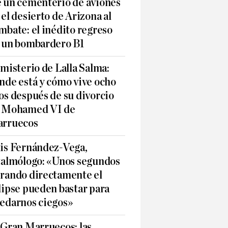
 un cementerio de aviones
 el desierto de Arizona al
mbate: el inédito regreso
 un bombardero B1
 misterio de Lalla Salma:
nde está y cómo vive ocho
os después de su divorcio
 Mohamed VI de
rruecos
is Fernández-Vega,
talmólogo: «Unos segundos
rando directamente el
lipse pueden bastar para
edarnos ciegos»
 Gran Marruecos: las