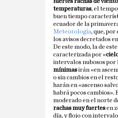
fuertes rachas de vient
temperaturas
, el tempo
buen tiempo característ
ecuador de la primavera
Meteorología
, que, por
los avisos decretados e
De este modo, la de este
caracterizada por «
ciel
intervalos nubosos por 
mínimas
irán «en ascens
o sin cambios en el rest
harán en «ascenso salvo 
habrá pocos cambios». 
moderado en el norte d
rachas muy fuertes
en z
día, y flojo con interva