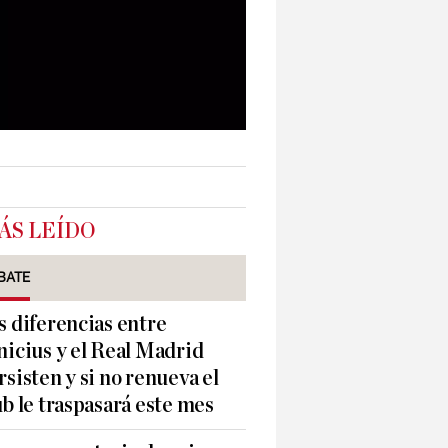
ÁS LEÍDO
BATE
s diferencias entre
nicius y el Real Madrid
rsisten y si no renueva el
ub le traspasará este mes