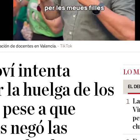
ción de docentes en Valencia.
TikTok
ví intenta
LO M
 la huelga de los
EL DE
La
 pese a que
Vi
pe
 negó las
cl