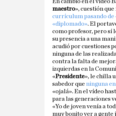
En cambio en el vídeo B
maestro
», cuestión que
currículum pasando de 
«diplomado»
. El portav
como profesor, pero sí 
su presencia a una mani
acudió por cuestiones p
ninguna de las realizada
contra la falta de mejor
izquierdas en la Comun
«
Presidente
», le chilla
sabedor que
ninguna en
«ojalá». En el vídeo h
para las generaciones v
«Yo de joven venía a tod
muy bonito ver a gente j