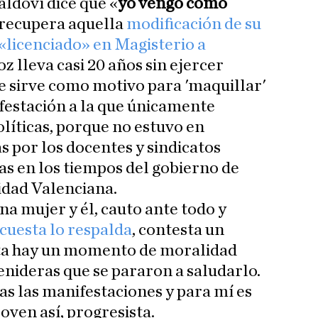
aldoví dice que «
yo vengo como
 recupera aquella
modificación de su
«licenciado» en Magisterio a
oz lleva casi 20 años sin ejercer
le sirve como motivo para 'maquillar'
festación a la que únicamente
olíticas, porque no estuvo en
s por los docentes y sindicatos
as en los tiempos del gobierno de
idad Valenciana.
 una mujer y él, cauto ante todo y
cuesta lo respalda
, contesta un
asta hay un momento de moralidad
enideras que se pararon a saludarlo.
as las manifestaciones y para mí es
oven así, progresista.