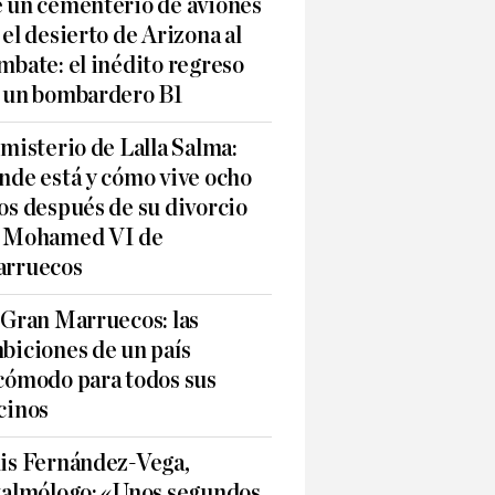
 un cementerio de aviones
 el desierto de Arizona al
mbate: el inédito regreso
 un bombardero B1
 misterio de Lalla Salma:
nde está y cómo vive ocho
os después de su divorcio
 Mohamed VI de
rruecos
 Gran Marruecos: las
biciones de un país
cómodo para todos sus
cinos
is Fernández-Vega,
talmólogo: «Unos segundos