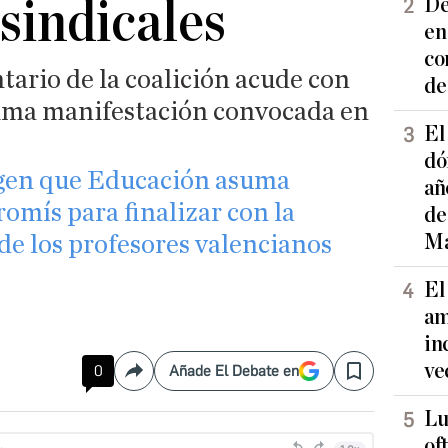
 sindicales
De
en
co
ario de la coalición acude con
de
tima manifestación convocada en
El
dó
xigen que Educación asuma
añ
mís para finalizar con la
de
Ma
de los profesores valencianos
El
am
in
ve
0
Añade El Debate en
Compartir
Save
Lu
of