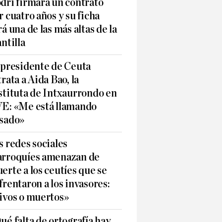
dri firmará un contrato
r cuatro años y su ficha
rá una de las más altas de la
antilla
 presidente de Ceuta
trata a Aida Bao, la
stituta de Intxaurrondo en
E: «Me está llamando
sado»
s redes sociales
rroquíes amenazan de
erte a los ceutíes que se
frentaron a los invasores:
ivos o muertos»
ué falta de ortografía hay