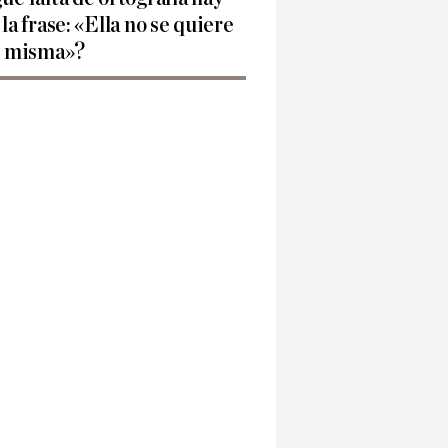
 la frase: «Ella no se quiere
í misma»?