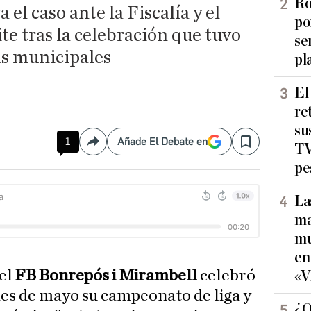
Ro
el caso ante la Fiscalía y el
po
ite tras la celebración que tuvo
se
as municipales
pl
El
re
su
1
Añade El Debate en
Compartir
Save
TV
pe
La
ma
mu
en
del
FB Bonrepós i Mirambell
celebró
«V
es de mayo su campeonato de liga y
¿Q