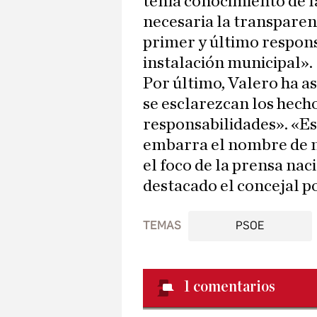
tenía conocimiento de la
necesaria la transparen
primer y último respons
instalación municipal».
Por último, Valero ha a
se esclarezcan los hecho
responsabilidades». «E
embarra el nombre de nu
el foco de la prensa naci
destacado el concejal p
TEMAS
PSOE
1
comentarios