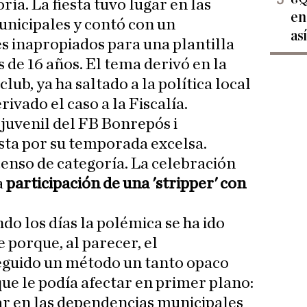
ría. La fiesta tuvo lugar en las
en
unicipales y contó con un
as
es inapropiados para una plantilla
de 16 años. El tema derivó en la
club, ya ha saltado a la política local
ivado el caso a la Fiscalía.
 juvenil del FB Bonrepós i
sta por su temporada excelsa.
enso de categoría. La celebración
a
participación de una 'stripper' con
o los días la polémica se ha ido
 porque, al parecer, el
guido un método un tanto opaco
que le podía afectar en primer plano:
ar en las dependencias municipales