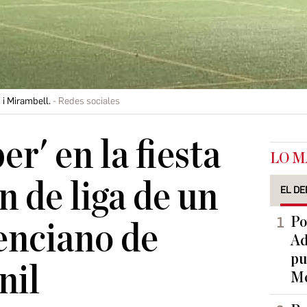
i Mirambell.
Redes sociales
er' en la fiesta
LO M
 de liga de un
EL DE
Po
enciano de
Ad
pu
nil
Me