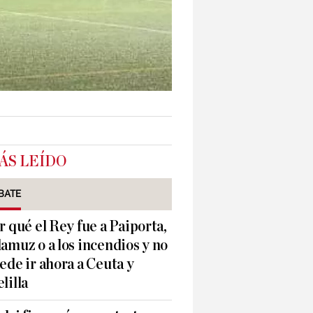
ÁS LEÍDO
BATE
r qué el Rey fue a Paiporta,
amuz o a los incendios y no
ede ir ahora a Ceuta y
lilla