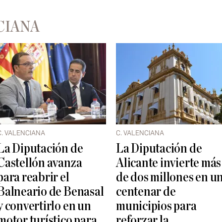
CIANA
C. VALENCIANA
C. VALENCIANA
La Diputación de
La Diputación de
Castellón avanza
Alicante invierte más
para reabrir el
de dos millones en u
Balneario de Benasal
centenar de
y convertirlo en un
municipios para
motor turístico para
reforzar la