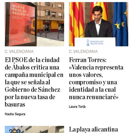
C. VALENCIANA
C. VALENCIANA
El PSOE de la ciudad
Ferran Torres:
de Ábalos critica una
«Valencia representa
campaña municipal en
unos valores,
la que se señala al
compromiso y una
Gobierno de Sánchez
identidad a la cual
por la nueva tasa de
nunca renunciaré»
basuras
Laura Torlà
Nacho Segura
La playa alicantina