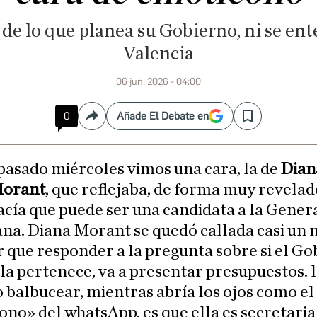
de lo que planea su Gobierno, ni se ent
Valencia
06 jun. 2026 - 04:00
0
Añade El Debate en
Compartir
Save
 pasado miércoles vimos una cara, la de
Dian
orant
, que reflejaba, de forma muy revelad
acía que puede ser una candidata a la Genera
na. Diana Morant se quedó callada casi un
r que responder a la pregunta sobre si el Go
lla pertenece, va a presentar presupuestos. 
 balbucear, mientras abría los ojos como el
no» del whatsApp, es que ella es secretaria