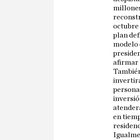
millones
reconstr
octubre 
plan def
modelo 
presiden
afirmar 
También
invertir
persona
inversió
atender
en tiemp
residenc
Igualmen