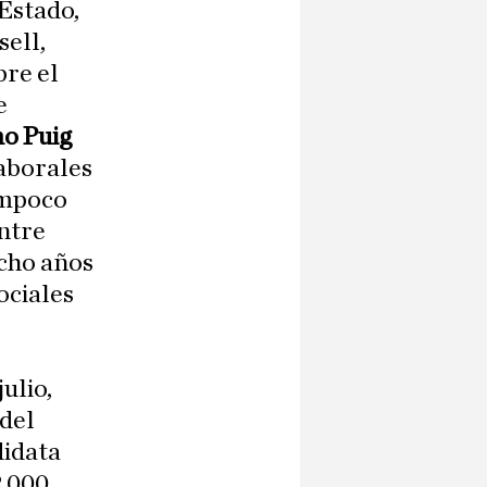
Estado,
ell,
bre el
e
o Puig
laborales
tampoco
entre
ocho años
ociales
ulio,
del
didata
2.000