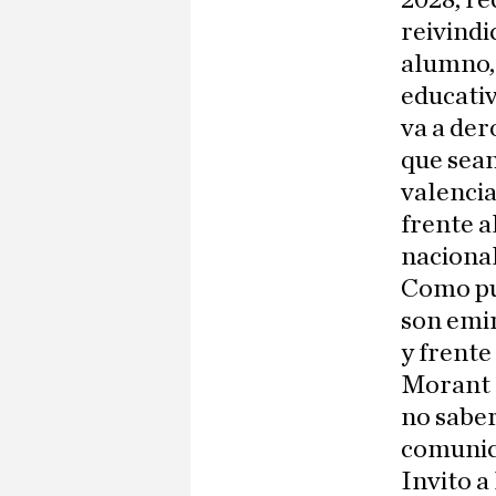
2028, re
reivindi
alumno, 
educativ
va a der
que sean
valencia
frente a
nacional
Como pu
son emin
y frente
Morant 
no saber
comunica
Invito a