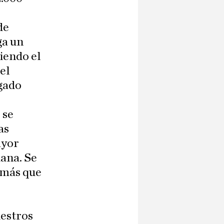
de
ga un
uiendo el
el
egado
 se
as
ayor
iana. Se
 más que
uestros