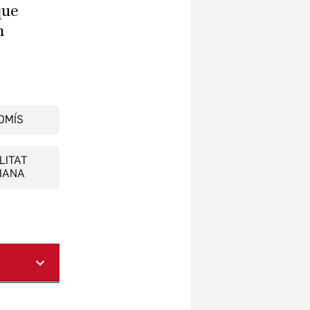
que
n
.
OMÍS
LITAT
IANA