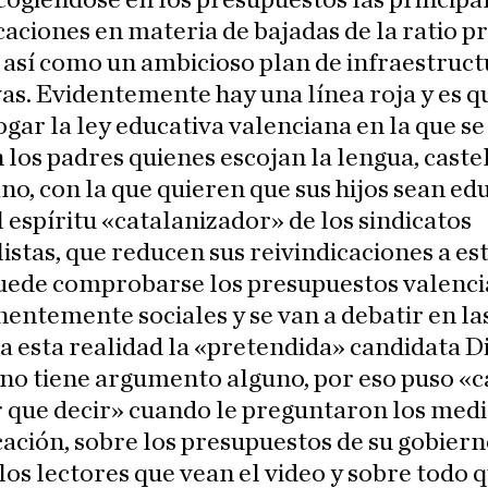
cogiéndose en los presupuestos las principa
caciones en materia de bajadas de la ratio p
así como un ambicioso plan de infraestruct
as. Evidentemente hay una línea roja y es q
ogar la ley educativa valenciana en la que se
 los padres quienes escojan la lengua, caste
no, con la que quieren que sus hijos sean ed
l espíritu «catalanizador» de los sindicatos
istas, que reducen sus reivindicaciones a es
ede comprobarse los presupuestos valenc
entemente sociales y se van a debatir en la
 a esta realidad la «pretendida» candidata D
no tiene argumento alguno, por eso puso «c
 que decir» cuando le preguntaron los medi
ción, sobre los presupuestos de su gobiern
 los lectores que vean el video y sobre todo 