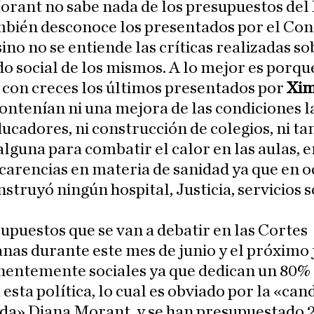
rant no sabe nada de los presupuestos del 
bién desconoce los presentados por el Cons
ino no se entiende las críticas realizadas so
o social de los mismos. A lo mejor es porqu
con creces los últimos presentados por
Xim
ontenían ni una mejora de las condiciones 
ducadores, ni construcción de colegios, ni 
alguna para combatir el calor en las aulas, 
arencias en materia de sanidad ya que en 
nstruyó ningún hospital, Justicia, servicios s
upuestos que se van a debatir en las Cortes
nas durante este mes de junio y el próximo j
nentemente sociales ya que dedican un 80% 
esta política, lo cual es obviado por la «can
da» Diana Morant, y se han presupuestado 