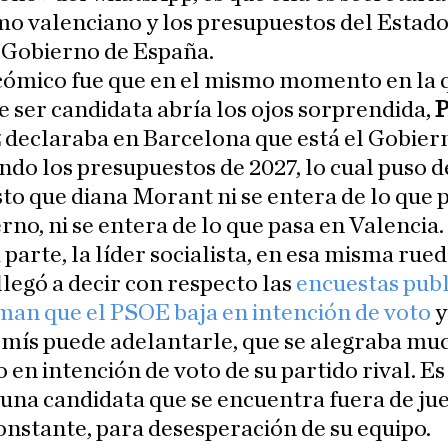
mo valenciano y los presupuestos del Estad
 Gobierno de España.
cómico fue que en el mismo momento en la 
 ser candidata abría los ojos sorprendida,
P
z
declaraba en Barcelona que está el Gobier
do los presupuestos de 2027, lo cual puso d
to que diana Morant ni se entera de lo que 
rno, ni se entera de lo que pasa en Valencia.
 parte, la líder socialista, en esa misma rue
llegó a decir con respecto las
encuestas publ
man que el PSOE baja en intención de voto
y
ís puede adelantarle, que se alegraba muc
en intención de voto de su partido rival. Es 
 una candidata que se encuentra fuera de ju
nstante, para desesperación de su equipo.