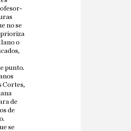
les
rofesor-
uras
ue no se
 prioriza
llano o
ucados,
te punto.
ianos
s Cortes,
iana
ara de
os de
o.
que se