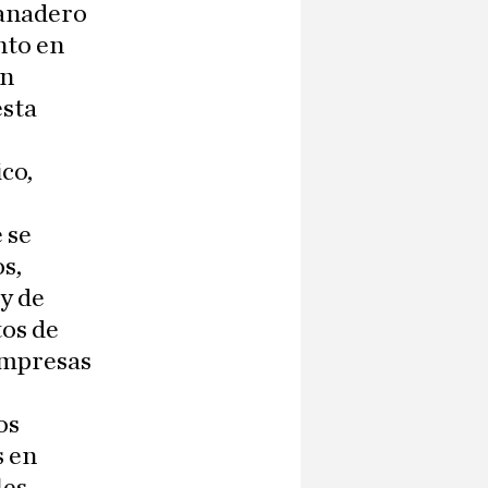
ganadero
nto en
en
esta
co,
 se
s,
ey de
os de
 empresas
os
s en