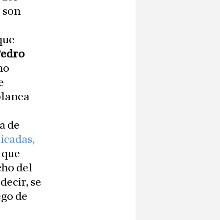
o son
que
edro
no
e
planea
da de
icadas,
 que
ho del
decir, se
ego de