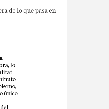
era de lo que pasa en
a
ora, lo
litat
 minuto
bierno,
lo único
 del