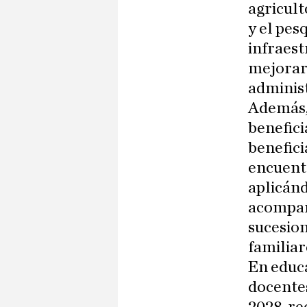
agricult
y el pes
infraest
mejorar 
adminis
Además, 
benefici
benefici
encuentr
aplicánd
acompañ
sucesion
familiar
En educa
docentes