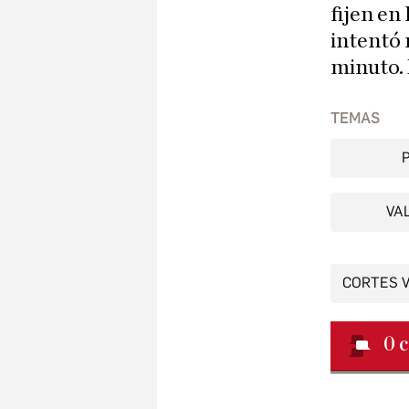
fijen en
intentó 
minuto. 
TEMAS
VA
CORTES 
0
c