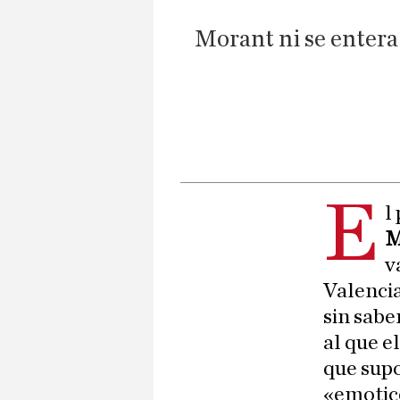
Morant ni se entera 
E
l
M
v
Valencia
sin sabe
al que e
que supo
«emotico