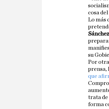
socialis
cosa del
Lo más 
pretende
Sánche
preparan
manifies
su Gobie
Por otra
prensa, 
que afir
Comprom
aumento 
trata de
forma co