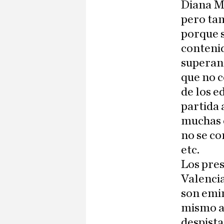
Diana Mo
pero tam
porque s
contenid
superan 
que no c
de los e
partida 
muchas c
no se co
etc.
Los pres
Valencia
son emi
mismo a 
despista