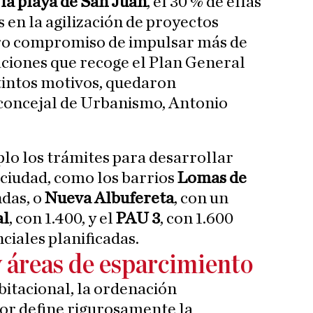
 la playa de San Juan
, el 30 % de ellas
 en la agilización de proyectos
tro compromiso de impulsar más de
aciones que recoge el Plan General
stintos motivos, quedaron
 concejal de Urbanismo, Antonio
lo los trámites para desarrollar
 ciudad, como los barrios
Lomas de
ndas, o
Nueva Albufereta
, con un
al
, con 1.400, y el
PAU 3
, con 1.600
ciales planificadas.
y áreas de esparcimiento
bitacional, la ordenación
or define rigurosamente la