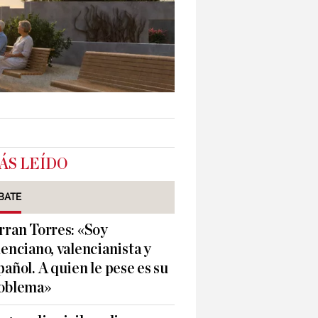
ÁS LEÍDO
BATE
rran Torres: «Soy
lenciano, valencianista y
pañol. A quien le pese es su
oblema»