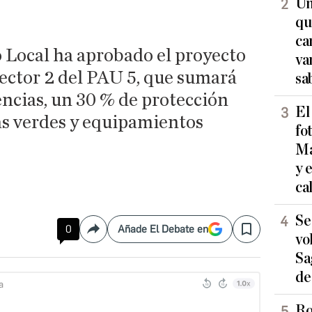
Un
qu
ca
 Local ha aprobado el proyecto
va
sector 2 del PAU 5, que sumará
sa
encias, un 30 % de protección
El
as verdes y equipamientos
fo
Ma
y 
ca
Se
0
Añade El Debate en
Compartir
Save
vo
Sa
de
Ro