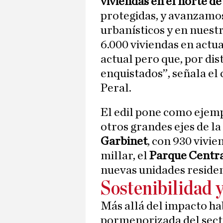
viviendas en el norte de
protegidas, y avanzamos
urbanísticos y en nues
6.000 viviendas en actu
actual pero que, por di
enquistados”, señala el
Peral.
El edil pone como ejemp
otros grandes ejes de la
Garbinet
, con 930 vivie
millar, el
Parque Centr
nuevas unidades residen
Sostenibilidad 
Más allá del impacto ha
pormenorizada del sect