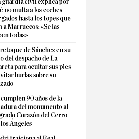
 guardia civil explica por
é no multa a los coches
rgados hasta los topes que
n a Marruecos: «Se las
ben todas»
 retoque de Sánchez en su
to del despacho de La
reta para ocultar sus pies
evitar burlas sobre su
lzado
 cumplen 90 años de la
ladura del monumento al
grado Corazón del Cerro
 los Ángeles
dri traiciona al Real