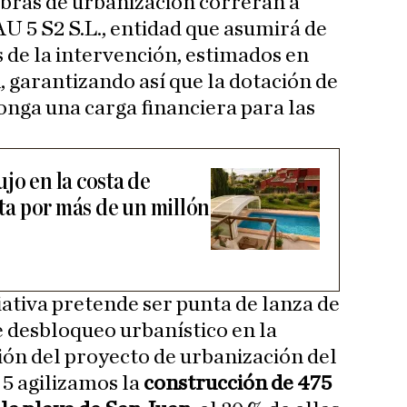
 obras de urbanización correrán a
AU 5 S2 S.L., entidad que asumirá de
s de la intervención, estimados en
, garantizando así que la dotación de
onga una carga financiera para las
jo en la costa de
nta por más de un millón
ciativa pretende ser punta de lanza de
 desbloqueo urbanístico en la
ión del proyecto de urbanización del
5 agilizamos la
construcción de 475