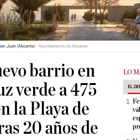
San Juan (Alicante)
Ayuntamiento de Alicante
evo barrio en
LO M
uz verde a 475
EL DE
Fe
n la Playa de
va
es
ras 20 años de
pr