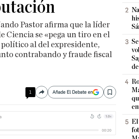
putación
Na
hi
Nando Pastor afirma que la líder
Sá
e Ciencia se «pega un tiro en el
Se
o político al del expresidente,
vo
nto contrabando y fraude fiscal
Sa
de
Ro
Ma
1
Añade El Debate en
Compartir
Save
qu
en
El
fo
Ma