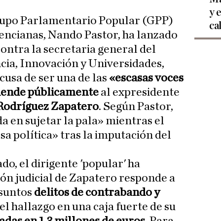
y 
rupo Parlamentario Popular (GPP)
ca
lencianas, Nando Pastor, ha lanzado
contra la secretaria general del
cia, Innovación y Universidades,
acusa de ser una de las
«escasas voces
fiende públicamente
al expresidente
 Rodríguez Zapatero
. Según Pastor,
 en sujetar la pala» mientras el
a política» tras la imputación del
o, el dirigente 'popular' ha
ión judicial de Zapatero responde a
esuntos
delitos de contrabando y
del hallazgo en una caja fuerte de su