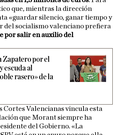
adas en 1,3 millones de euros
. Para
ico que, mientras la dirección
ta «guardar silencio, ganar tiempo y
er del socialismo valenciano prefiera
e por salir en auxilio del
n Zapatero por el
 y escuda al
oble rasero» de la
as Cortes Valencianas vincula esta
elación que Morant siempre ha
residente del Gobierno. «La