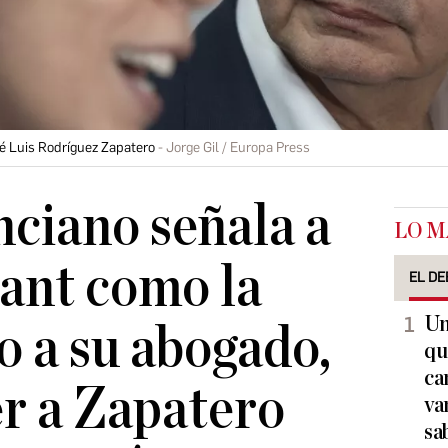
é Luis Rodríguez Zapatero
Jorge Gil / Europa Press
nciano señala a
LO M
ant como la
EL DE
Un
o a su abogado,
qu
ca
r a Zapatero
va
sa