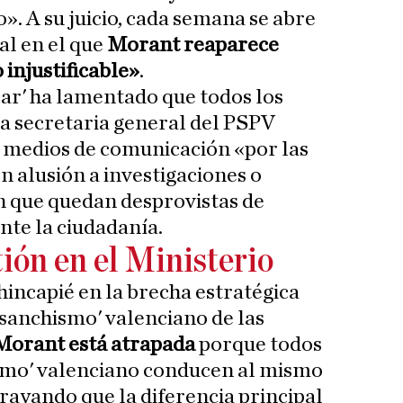
». A su juicio, cada semana se abre
al en el que
Morant reaparece
 injustificable»
.
ar' ha lamentado que todos los
la secretaria general del PSPV
s medios de comunicación «por las
n alusión a investigaciones o
n que quedan desprovistas de
nte la ciudadanía.
stión en el Ministerio
incapié en la brecha estratégica
 'sanchismo' valenciano de las
Morant está atrapada
porque todos
ismo' valenciano conducen al mismo
brayando que la diferencia principal