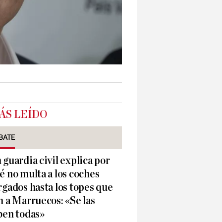
ÁS LEÍDO
BATE
 guardia civil explica por
é no multa a los coches
rgados hasta los topes que
n a Marruecos: «Se las
ben todas»