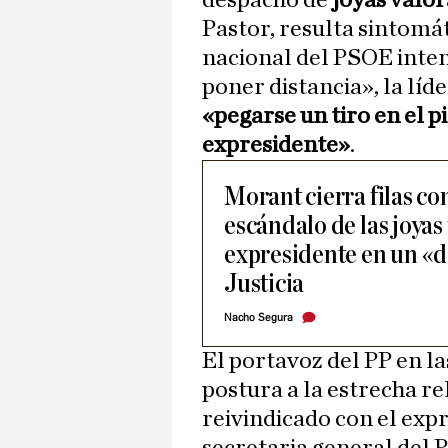
despacho de
joyas valor
Pastor, resulta sintomát
nacional del PSOE inten
poner distancia», la líd
«pegarse un tiro en el pi
expresidente»
.
Morant cierra filas co
escándalo de las joyas
expresidente en un «d
Justicia
Nacho Segura
El portavoz del PP en l
postura a la estrecha r
reivindicado con el exp