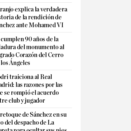
ranjo explica la verdadera
storia de la rendición de
nchez ante Mohamed VI
 cumplen 90 años de la
ladura del monumento al
grado Corazón del Cerro
 los Ángeles
dri traiciona al Real
drid: las razones por las
e se rompió el acuerdo
tre club y jugador
 retoque de Sánchez en su
to del despacho de La
reta para ocultar sus pies