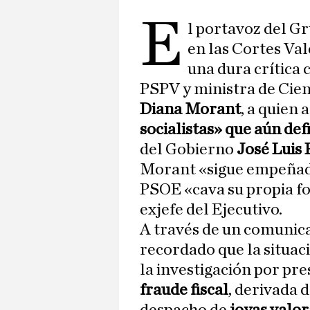
E
l portavoz del G
en las Cortes Va
una dura crítica 
PSPV y ministra de Cien
Diana Morant
, a quien 
socialistas» que aún de
del Gobierno
José Luis
Morant «sigue empeñada
PSOE «cava su propia fos
exjefe del Ejecutivo.
A través de un comunicad
recordado que la situac
la investigación por pr
fraude fiscal
, derivada 