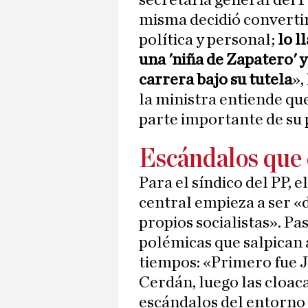
secretaria general del 
misma decidió convertir
política y personal;
lo l
una 'niña de Zapatero' 
carrera bajo su tutela
»,
la ministra entiende que
parte importante de su p
Escándalos que 
Para el síndico del PP,
central empieza a ser «di
propios socialistas». P
polémicas que salpican a
tiempos: «Primero fue J
Cerdán, luego las cloac
escándalos del entorno 