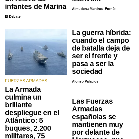
infantes de Marina
Almudena Martínez-Fornés
El Debate
La guerra híbrida:
cuando el campo
de batalla deja de
ser el frente y
pasa a ser la
sociedad
FUERZAS ARMADAS
Alonso Palacios
La Armada
culmina un
Las Fuerzas
brillante
Armadas
despliegue en el
españolas se
Atlántico: 5
mantienen muy
buques, 2.200
por delante de
militares, 75