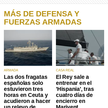
MÁS DE DEFENSA Y
FUERZAS ARMADAS
ARMADA
CASA REAL
Las dos fragatas
El Rey sale a
españolas solo
entrenar en el
estuvieron tres
'Hispania', tras
horas en Ceuta y
cuatro días de
acudieron a hacer
encierro en
un relevo de
Marivent