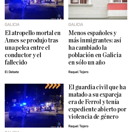
GALICIA
GALICIA
El atropello mortal en
Menos españoles y
Ames se produjo tras
más inmigrantes: así
una pelea entre el
ha cambiado la
conductor y el
población en Galicia
fallecido
en sólo un año
El Debate
Raquel Tejero
El guardia civil que ha
matado a su expareja
era de Ferrol y tenía
expediente abierto por
violencia de género
Raquel Tejero