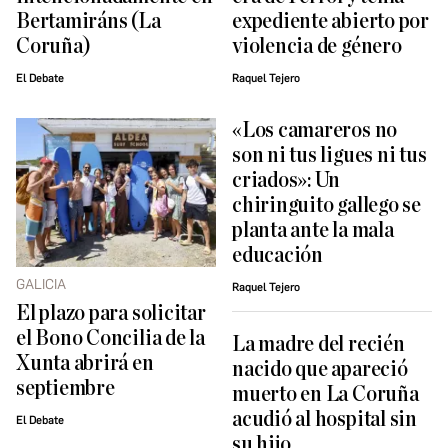
Bertamiráns (La
expediente abierto por
Coruña)
violencia de género
El Debate
Raquel Tejero
«Los camareros no
son ni tus ligues ni tus
criados»: Un
chiringuito gallego se
planta ante la mala
educación
GALICIA
Raquel Tejero
El plazo para solicitar
el Bono Concilia de la
La madre del recién
Xunta abrirá en
nacido que apareció
septiembre
muerto en La Coruña
acudió al hospital sin
El Debate
su hijo