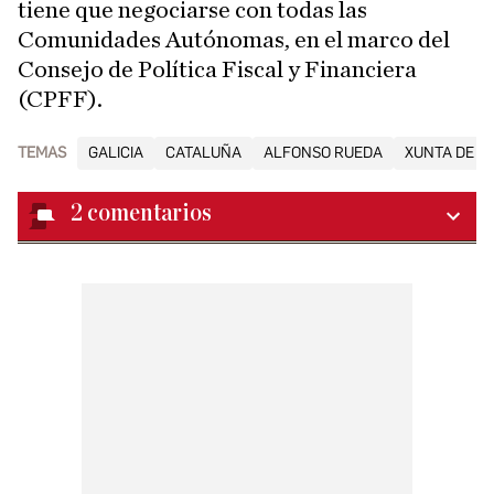
tiene que negociarse con todas las
Comunidades Autónomas, en el marco del
Consejo de Política Fiscal y Financiera
(CPFF).
TEMAS
GALICIA
CATALUÑA
ALFONSO RUEDA
XUNTA DE GA
2
comentarios