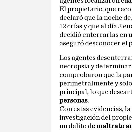
agentes localizaron
cua
El propietario, que reco
declaró que la noche del
12 crías y que el día 3 
decidió enterrarlas en 
aseguró desconocer el p
Los agentes desenterrar
necropsia y determinar 
comprobaron que la par
perimetralmente y solo 
principal, lo que descar
personas
.
Con estas evidencias, la
investigación del propi
un delito d
e maltrato a