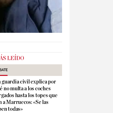
ÁS LEÍDO
BATE
 guardia civil explica por
é no multa a los coches
rgados hasta los topes que
n a Marruecos: «Se las
ben todas»