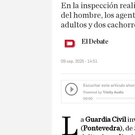
En la inspección real
del hombre, los agent
adultos y dos cachorr
El Debate
09 sep. 2025 - 14:51
L
a
Guardia Civil
in
(
Pontevedra
), d