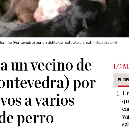
 Tomiño (Pontevedra) por un delito de maltrato animal,
Guardia Civil
 a un vecino de
LO M
ontevedra) por
EL DE
Un
vos a varios
qu
ca
de perro
va
sa