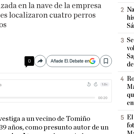
izada en la nave de la empresa
Na
es localizaron cuatro perros
hi
os
Sá
Se
vo
Sa
0
Añade El Debate en
Compartir
Save
de
Ro
Ma
qu
en
El
vestiga a un vecino de Tomiño
fo
e 39 años, como presunto autor de un
Ma