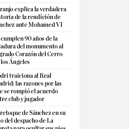
ranjo explica la verdadera
storia de la rendición de
nchez ante Mohamed VI
 cumplen 90 años de la
ladura del monumento al
grado Corazón del Cerro
 los Ángeles
dri traiciona al Real
drid: las razones por las
e se rompió el acuerdo
tre club y jugador
 retoque de Sánchez en su
to del despacho de La
reta para ocultar sus pies