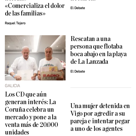
«Comercializa el dolor
El Debate
de las familias»
Raquel Tejero
Rescatan a una
persona que flotaba
boca abajo en la playa
de La Lanzada
El Debate
GALICIA
Los CD que aún
generan interés: La
Una mujer detenida en
Coruña celebra un
Vigo por agredir a su
mercado y pone a la
pareja e intentar pegar
venta más de 20.000
a uno de los agentes
unidades