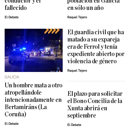
conductor y el
población en Galicia
fallecido
en sólo un año
El Debate
Raquel Tejero
El guardia civil que ha
matado a su expareja
era de Ferrol y tenía
expediente abierto por
violencia de género
Raquel Tejero
GALICIA
Un hombre mata a otro
atropellándole
El plazo para solicitar
intencionadamente en
el Bono Concilia de la
Bertamiráns (La
Xunta abrirá en
Coruña)
septiembre
El Debate
El Debate