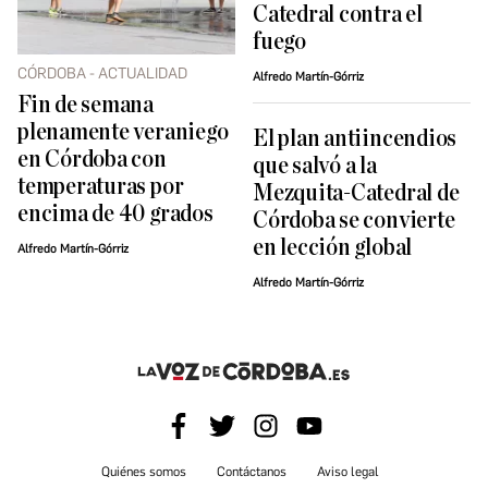
Catedral contra el
fuego
CÓRDOBA - ACTUALIDAD
Alfredo Martín-Górriz
Fin de semana
plenamente veraniego
El plan antiincendios
en Córdoba con
que salvó a la
temperaturas por
Mezquita-Catedral de
encima de 40 grados
Córdoba se convierte
en lección global
Alfredo Martín-Górriz
Alfredo Martín-Górriz
Quiénes somos
Contáctanos
Aviso legal