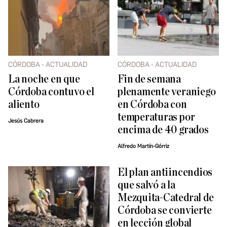
CÓRDOBA - ACTUALIDAD
CÓRDOBA - ACTUALIDAD
La noche en que
Fin de semana
Córdoba contuvo el
plenamente veraniego
aliento
en Córdoba con
temperaturas por
Jesús Cabrera
encima de 40 grados
Alfredo Martín-Górriz
El plan antiincendios
que salvó a la
Mezquita-Catedral de
Córdoba se convierte
en lección global