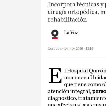
Incorpora técnicas y
cirugía ortopédica, m
rehabilitación
La Voz
Córdoba
14 may. 2026 - 12:16
E
l Hospital Quiró
una nueva Unida
que tiene como o
atención integral,
perso
diagnóstico, tratamient
que afectan al sistema 