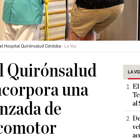
el Hospital Quirónsalud Córdoba
La Voz
l Quirónsalud
LA VO
ncorpora una
El
Te
anzada de
al
De
ocomotor
ve
ac