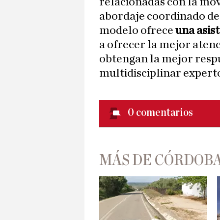
relacionadas con la mo
abordaje coordinado des
modelo ofrece
una asist
a ofrecer la mejor aten
obtengan la mejor respu
multidisciplinar expert
0
comentarios
MÁS DE CÓRDOBA