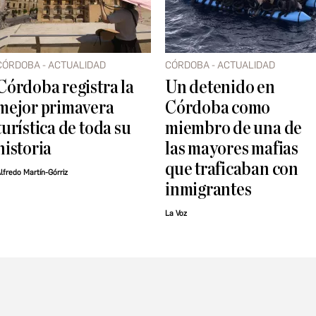
CÓRDOBA - ACTUALIDAD
CÓRDOBA - ACTUALIDAD
Córdoba registra la
Un detenido en
mejor primavera
Córdoba como
turística de toda su
miembro de una de
historia
las mayores mafias
que traficaban con
lfredo Martín-Górriz
inmigrantes
La Voz