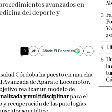
Mo
 procedimientos avanzados en
edicina del deporte y
Fa
Po
Va
as
Li
0
Añade El Debate en
Compartir
Save
Un
la
tu
nsalud Córdoba ha puesto en marcha
Có
d Avanzada de Aparato Locomotor,
bjetivo realizar un modelo de
nalizada y multidisciplinar
para el
o y recuperación de las patologías
musculoesquelético.