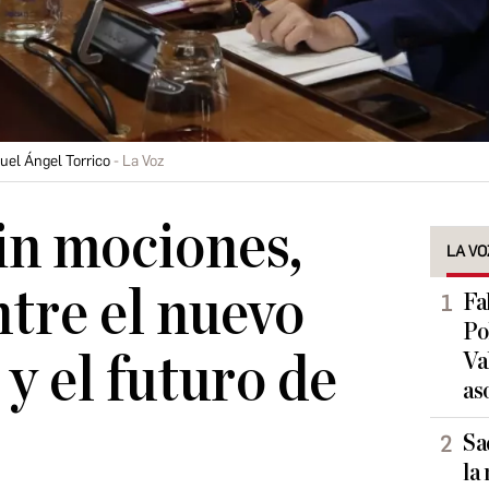
uel Ángel Torrico
La Voz
sin mociones,
LA VO
ntre el nuevo
Fa
Po
y el futuro de
Va
as
Sa
la