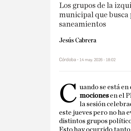
Los grupos de la izqu
municipal que busca 
saneamientos
Jesús Cabrera
Córdoba
14 may. 2026 - 18:02
C
uando se está en
mociones
en el 
la sesión celebr
este jueves pero no ha 
distintos grupos político
Esto hay ocurrido tanto