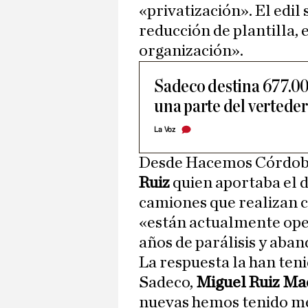
«privatización». El edil 
reducción de plantilla, 
organización».
Sadeco destina 677.00
una parte del vertede
La Voz
Desde Hacemos Córdoba,
Ruiz
quien aportaba el da
camiones que realizan c
«están actualmente opera
años de parálisis y aba
La respuesta la han ten
Sadeco,
Miguel Ruiz Ma
nuevas hemos tenido m