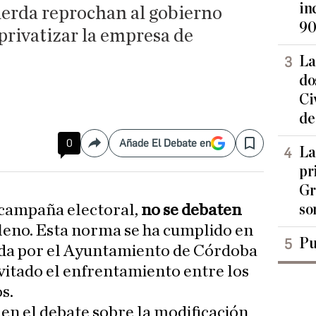
in
ierda reprochan al gobierno
90
privatizar la empresa de
La
do
Ci
de
0
Añade El Debate en
Compartir
Save
La
pr
Gr
so
 campaña electoral,
no se debaten
Pleno. Esta norma se ha cumplido en
Pu
ada por el Ayuntamiento de Córdoba
evitado el enfrentamiento entre los
s.
 en el debate sobre la modificación