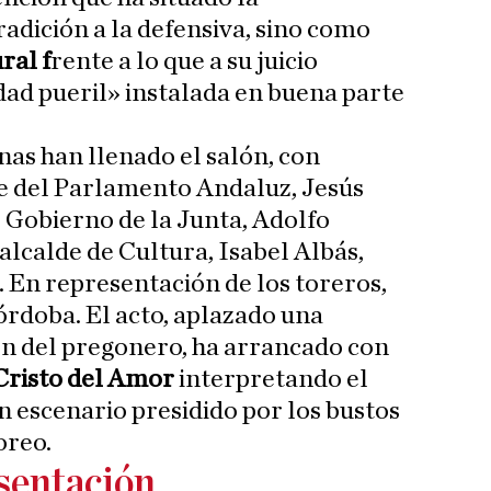
dición a la defensiva, sino como
ral f
rente a lo que a su juicio
ad pueril» instalada en buena parte
as han llenado el salón, con
te del Parlamento Andaluz, Jesús
l Gobierno de la Junta, Adolfo
 alcalde de Cultura, Isabel Albás,
. En representación de los toreros,
rdoba. El acto, aplazado una
ón del pregonero, ha arrancado con
Cristo del Amor
interpretando el
n escenario presidido por los bustos
oreo.
sentación