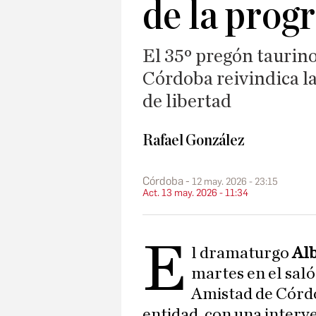
de la prog
El 35º pregón taurino
Córdoba reivindica la
de libertad
Rafael González
Córdoba
12 may. 2026 - 23:15
Act. 13 may. 2026 - 11:34
E
l dramaturgo
Alb
martes en el saló
Amistad de Córdo
entidad, con una interv