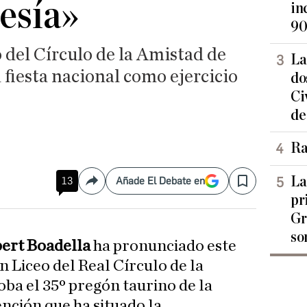
resía»
in
90
 del Círculo de la Amistad de
La
 fiesta nacional como ejercicio
do
Ci
de
Ra
La
13
Añade El Debate en
Compartir
Save
pr
Gr
so
ert Boadella
ha pronunciado este
n Liceo del Real Círculo de la
ba el 35º pregón taurino de la
ención que ha situado la