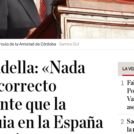
irculo de la Amistad de Córdoba
Samira Ouf
della: «Nada
LA VO
correcto
Fa
Po
nte que la
Va
as
ia en la España
Sa
la