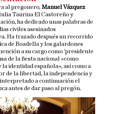
ra al pregonero,
Manuel Vázquez
rtulia Taurina El Castoreño y
ación, ha dedicado unas palabras de
ias civiles asesinados
a. Ha trazado después un recorrido
tica de Boadella y los galardones
 mención a su cargo como 'presidente
nsa de la fiesta nacional «como
 la identidad española», así como a
r de la libertad, la independencia y
 interpretado a continuación el
nca
antes de dar paso al pregón.