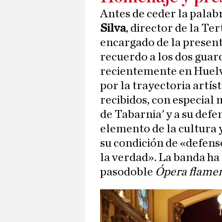
Antes de ceder la palab
Silva
, director de la Te
encargado de la present
recuerdo a los dos guard
recientemente en Huelv
por la trayectoria artís
recibidos, con especial
de Tabarnia' y a su defe
elemento de la cultura y
su condición de «defenso
la verdad». La banda ha
pasodoble
Ópera flame