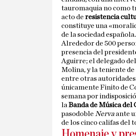
tauromaquia no como tra
acto de
resistencia cultu
constituye una «moralid
de la sociedad española.
Alrededor de 500 person
presencia del presiden
Aguirre; el delegado de
Molina, y la teniente de
entre otras autoridades
únicamente Finito de Có
semana por indisposici
la
Banda de Música del 
pasodoble
Nerva
ante u
de los cinco califas del t
Homenaje y pre