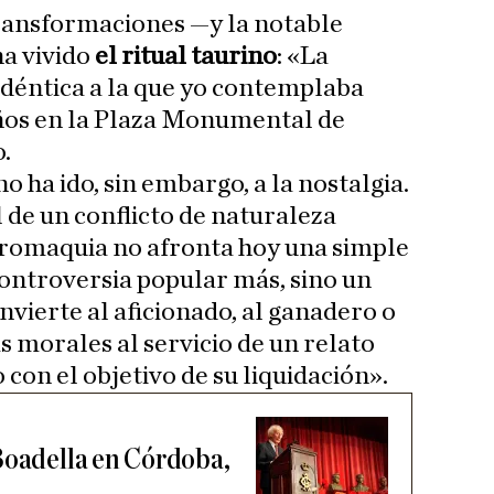
transformaciones —y la notable
a vivido
el ritual taurino
: «La
idéntica a la que yo contemplaba
años en la Plaza Monumental de
.
 ha ido, sin embargo, a la nostalgia.
l de un conflicto de naturaleza
tauromaquia no afronta hoy una simple
controversia popular más, sino un
vierte al aficionado, al ganadero o
s morales al servicio de un relato
con el objetivo de su liquidación».
Boadella en Córdoba,