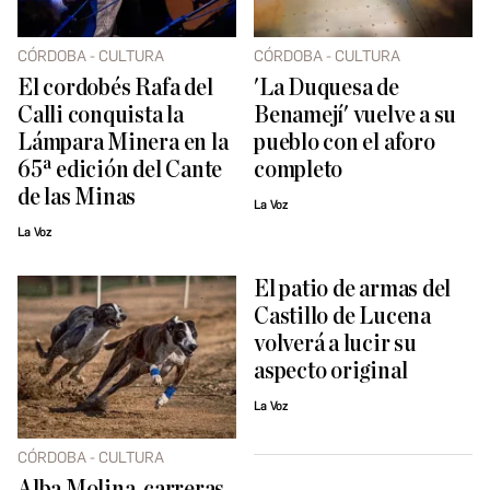
CÓRDOBA - CULTURA
CÓRDOBA - CULTURA
El cordobés Rafa del
'La Duquesa de
Calli conquista la
Benamejí' vuelve a su
Lámpara Minera en la
pueblo con el aforo
65ª edición del Cante
completo
de las Minas
La Voz
La Voz
El patio de armas del
Castillo de Lucena
volverá a lucir su
aspecto original
La Voz
CÓRDOBA - CULTURA
Alba Molina, carreras