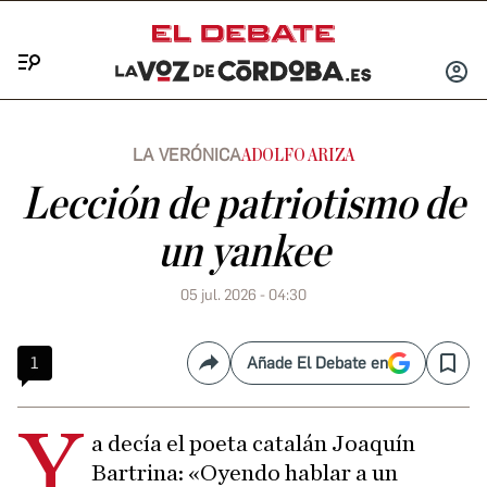
Menú
INICIA
SESIÓ
LA VERÓNICA
ADOLFO ARIZA
Lección de patriotismo de
un yankee
05 jul. 2026 - 04:30
1
Añade El Debate en
Compartir
Save
Y
a decía el poeta catalán Joaquín
Bartrina: «Oyendo hablar a un