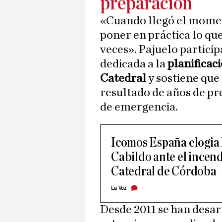
preparación
«Cuando llegó el moment
poner en práctica lo qu
veces». Pajuelo partici
dedicada a la
planificac
Catedral
y sostiene que 
resultado de años de pr
de emergencia.
Icomos España elogia 
Cabildo ante el incen
Catedral de Córdoba
La Voz
Desde 2011 se han desar