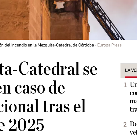
ón del incendio en la Mezquita-Catedral de Córdoba
Europa Press
a-Catedral se
LA VO
en caso de
Un
co
ional tras el
ma
tr
e 2025
De
ve