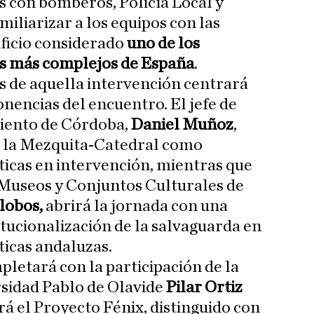
 con bomberos, Policía Local y
miliarizar a los equipos con las
ificio considerado
uno de los
s más complejos de España
.
is de aquella intervención centrará
onencias del encuentro. El jefe de
ento de Córdoba,
Daniel Muñoz
,
e la Mezquita-Catedral como
icas en intervención, mientras que
 Museos y Conjuntos Culturales de
lobos,
abrirá la jornada con una
itucionalización de la salvaguarda en
ticas andaluzas.
letará con la participación de la
rsidad Pablo de Olavide
Pilar Ortiz
rá el Proyecto Fénix, distinguido con