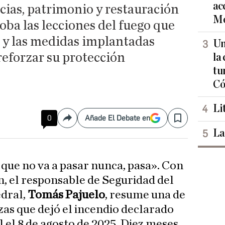
ac
ias, patrimonio y restauración
Mo
ba las lecciones del fuego que
 y las medidas implantadas
Un
reforzar su protección
la
tu
Có
Li
0
Añade El Debate en
Compartir
Save
La
 que no va a pasar nunca, pasa». Con
n, el responsable de Seguridad del
dral,
Tomás Pajuelo
, resume una de
zas que dejó el incendio declarado
 el 8 de agosto de 2025. Diez meses