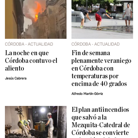
CÓRDOBA - ACTUALIDAD
CÓRDOBA - ACTUALIDAD
La noche en que
Fin de semana
Córdoba contuvo el
plenamente veraniego
aliento
en Córdoba con
temperaturas por
Jesús Cabrera
encima de 40 grados
Alfredo Martín-Górriz
El plan antiincendios
que salvó a la
Mezquita-Catedral de
Córdoba se convierte