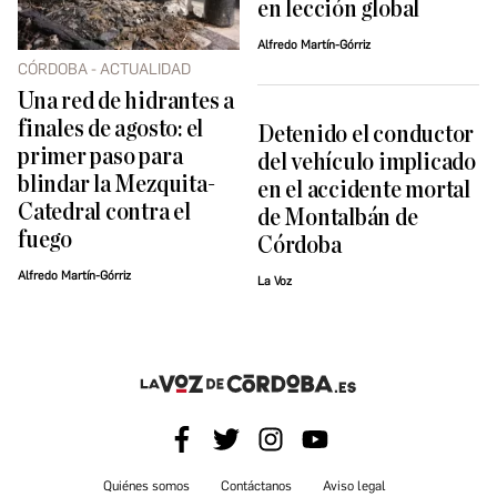
en lección global
Alfredo Martín-Górriz
CÓRDOBA - ACTUALIDAD
Una red de hidrantes a
finales de agosto: el
Detenido el conductor
primer paso para
del vehículo implicado
blindar la Mezquita-
en el accidente mortal
Catedral contra el
de Montalbán de
fuego
Córdoba
Alfredo Martín-Górriz
La Voz
Quiénes somos
Contáctanos
Aviso legal