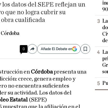
in
 los datos del SEPE reflejan un
90
o que no logra cubrir su
obra cualificada
La
do
e Córdoba
Ci
de
0
Añade El Debate en
Compartir
Save
La
pr
Gr
so
nstrucción en
Córdoba
presenta una
icción: crece, genera empleo y
Pu
ero no encuentra suficientes
r su actividad. Los datos del
pleo Estatal
(SEPE)
 muestran que la afiliación en el