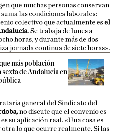
agen que muchas personas conservan
o suma las condiciones laborales:
nio colectivo que actualmente es
el
ndalucía
. Se trabaja de lunes a
 ocho horas, y durante más de dos
iza jornada continua de siete horas».
 que más población
a sexta de Andalucía en
pública
cretaria general del Sindicato del
rdoba,
no discute que el convenio es
es su aplicación real. «Una cosa es
y otra lo que ocurre realmente. Si las