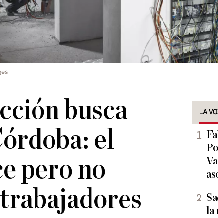
ges
cción busca
LA VO
Córdoba: el
Fa
Po
ce pero no
Va
as
trabajadores
Sa
la