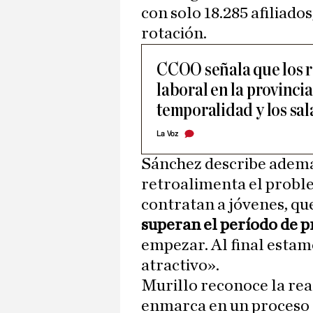
con solo 18.285 afiliados
rotación.
CCOO señala que los r
laboral en la provinci
temporalidad y los sal
La Voz
Sánchez describe además
retroalimenta el prob
contratan a jóvenes, qu
superan el período de 
empezar. Al final estam
atractivo».
Murillo reconoce la rea
enmarca en un proceso 