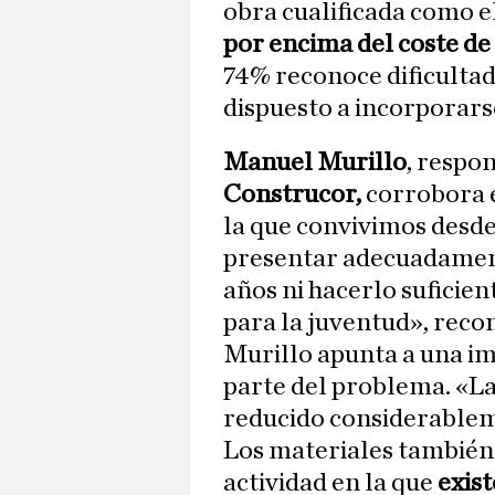
obra cualificada como el
por encima del coste de 
74% reconoce dificulta
dispuesto a incorporarse
Manuel Murillo
, respo
Construcor,
corrobora e
la que convivimos desde
presentar adecuadament
años ni hacerlo suficie
para la juventud», reco
Murillo apunta a una i
parte del problema. «L
reducido considerablem
Los materiales también
actividad en la que
exist