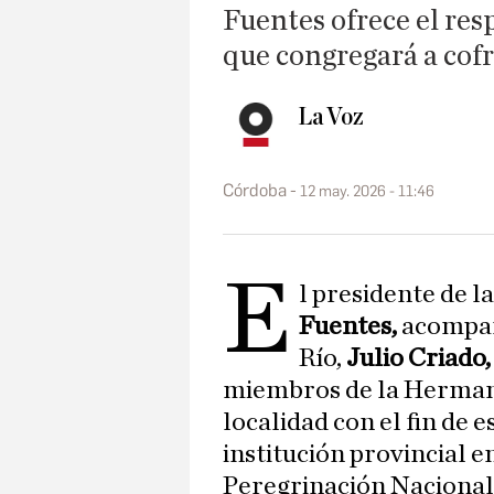
Fuentes ofrece el resp
que congregará a cof
La Voz
Córdoba
12 may. 2026 - 11:46
E
l presidente de 
Fuentes,
acompaña
Río,
Julio Criado
miembros de la Hermand
localidad con el fin de 
institución provincial e
Peregrinación Nacional