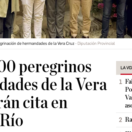
egrinación de hermandades de la Vera Cruz
Diputación Provincial
00 peregrinos
LA VO
ades de la Vera
Fa
Po
rán cita en
Va
as
 Río
Ra