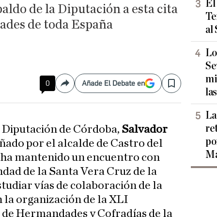
El
aldo de la Diputación a esta cita
Te
rades de toda España
al
Lo
Se
mi
0
Añade El Debate en
Compartir
Save
las
La
re
la Diputación de Córdoba,
Salvador
po
do por el alcalde de Castro del
Ma
,
ha mantenido un encuentro con
ad de la Santa Vera Cruz de la
estudiar vías de colaboración de la
n la organización de la XLI
 de Hermandades y Cofradías de la