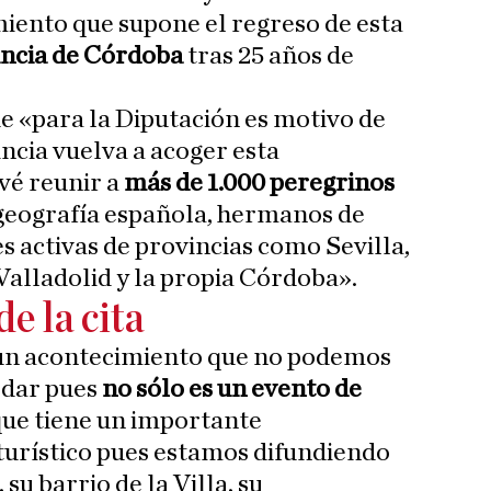
iento que supone el regreso de esta
incia de Córdoba
tras 25 años de
e «para la Diputación es motivo de
incia vuelva a acoger esta
vé reunir a
más de 1.000 peregrinos
 geografía española, hermanos de
activas de provincias como Sevilla,
Valladolid y la propia Córdoba».
e la cita
un acontecimiento que no podemos
ldar pues
no sólo es un evento de
que tiene un importante
turístico pues estamos difundiendo
su barrio de la Villa, su