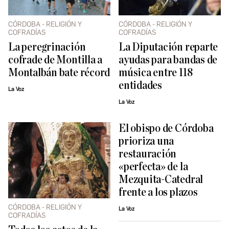
CÓRDOBA - RELIGIÓN Y
CÓRDOBA - RELIGIÓN Y
COFRADÍAS
COFRADÍAS
La peregrinación
La Diputación reparte
cofrade de Montilla a
ayudas para bandas de
Montalbán bate récord
música entre 118
entidades
La Voz
La Voz
El obispo de Córdoba
prioriza una
restauración
«perfecta» de la
Mezquita-Catedral
frente a los plazos
CÓRDOBA - RELIGIÓN Y
La Voz
COFRADÍAS