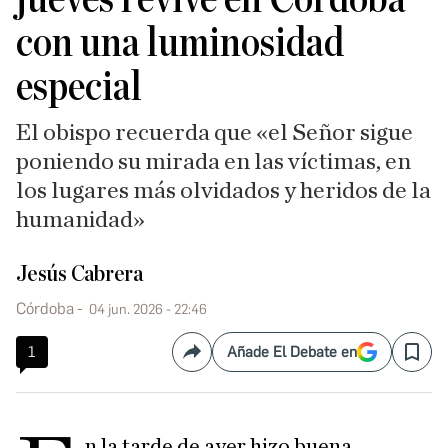
con una luminosidad
especial
El obispo recuerda que «el Señor sigue
poniendo su mirada en las víctimas, en
los lugares más olvidados y heridos de la
humanidad»
Jesús Cabrera
Córdoba
04 jun. 2026 - 22:46
1
Añade El Debate en
Compartir
Save
n la tarde de ayer hizo buena