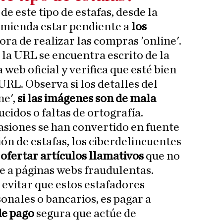
de este tipo de estafas, desde la
omienda estar pendiente a
los
hora de realizar las compras 'online'.
 la URL se encuentra escrito de la
eb oficial y verifica que esté bien
URL. Observa si los detalles del
ne',
si las imágenes son de mala
ucidos o faltas de ortografía.
casiones se han convertido en fuente
ión de estafas, los ciberdelincuentes
a
ofertar artículos llamativos
que no
te a páginas webs fraudulentas.
evitar que estos estafadores
onales o bancarios, es pagar a
de pago
segura que actúe de