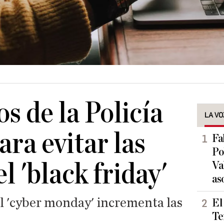
s de la Policía
LA VO
ara evitar las
Fa
Po
el 'black friday'
Va
as
el 'cyber monday' incrementa las
El
Te