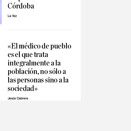
Córdoba
La Voz
«El médico de pueblo
l
es el que trata
integralmente a la
población, no sólo a
las personas sino a la
sociedad»
Jesús Cabrera