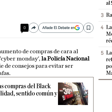
al
Ra
La
0
Añade El Debate en
Compartir
Save
Mo
ré
 aumento de compras de cara al
La
l 'cyber monday',
la Policía Nacional
re
e de consejos para evitar ser
po
Ma
afas.
as compras del Black
lidad, sentido común y