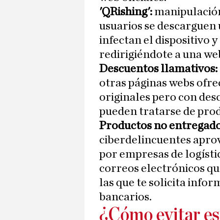
'QRishing':
manipulación
usuarios se descarguen 
infectan el dispositivo 
redirigiéndote a una we
Descuentos llamativos:
otras páginas webs ofre
originales pero con des
pueden tratarse de prod
Productos no entregad
ciberdelincuentes aprov
por empresas de logísti
correos electrónicos que
las que te solicita info
bancarios.
¿Cómo evitar est