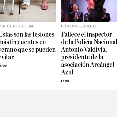
CÓRDOBA - SOCIEDAD
CÓRDOBA - SOCIEDAD
Estas son las lesiones
Fallece el inspector
más frecuentes en
de la Policía Naciona
verano que se pueden
Antonio Valdivia,
evitar
presidente de la
asociación Arcángel
a Voz
Azul
La Voz