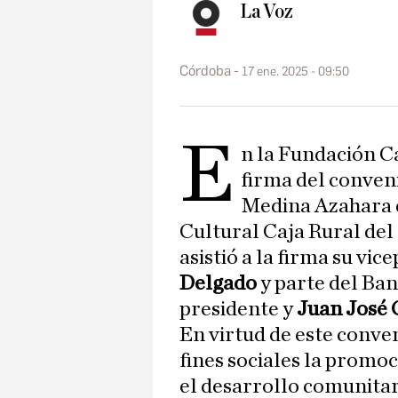
La Voz
Córdoba
17 ene. 2025 - 09:50
E
n la Fundación Ca
firma del conven
Medina Azahara d
Cultural Caja Rural del
asistió a la firma su vi
Delgado
y parte del Ban
presidente y
Juan José 
En virtud de este conven
fines sociales la promoc
el desarrollo comunita