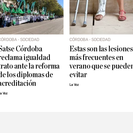
CÓRDOBA - SOCIEDAD
CÓRDOBA - SOCIEDAD
Satse Córdoba
Estas son las lesiones
reclama igualdad
más frecuentes en
trato ante la reforma
verano que se puede
de los diplomas de
evitar
acreditación
La Voz
a Voz