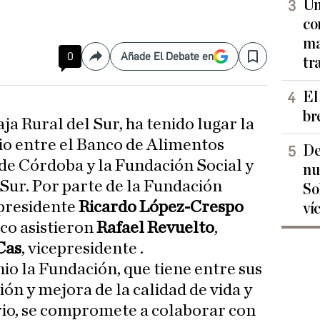
Un
co
ma
0
Añade El Debate en
tr
Compartir
Save
El
br
ja Rural del Sur, ha tenido lugar la
io entre el Banco de Alimentos
De
e Córdoba y la Fundación Social y
nu
 Sur. Por parte de la Fundación
So
cepresidente
Ricardo López-Crespo
ví
co asistieron
Rafael Revuelto
,
Cas
, vicepresidente .
io la Fundación, que tiene entre sus
ión y mejora de la calidad de vida y
rio, se compromete a colaborar con