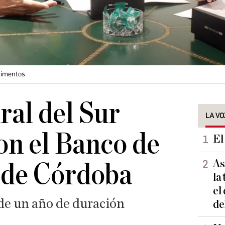
limentos
ral del Sur
LA VO
on el Banco de
El
As
 de Córdoba
la
el
de un año de duración
de