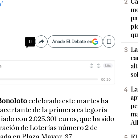
Ca
'
mo
pa
pi
qu
0
Añade El Debate en
Compartir
Save
La
ca
al
so
La
ap
Bonoloto
celebrado este martes ha
pe
 acertante de la primera categoría
ma
iado con 2.025.301 euros, que ha sido
Al
ración de Loterías número 2 de
tuada en Plaza Mayor, 37.
El