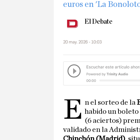
euros en 'La Bonoloto
El Debate
20 may. 2026 - 10:03
E
n el sorteo de la
habido un boleto
(6 aciertos) prem
validado en la Administ
Chinchón (Madrid)
, si