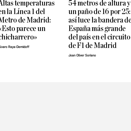
Altas temperaturas
54 metros de altura y
en la Línea 1 del
un paño de 16 por 25:
Metro de Madrid:
así luce la bandera d
«Esto parece un
España más grande
chicharrero»
del país en el circuito
de F1 de Madrid
lvaro Raya-Demidoff
Joan Oliver Soriano