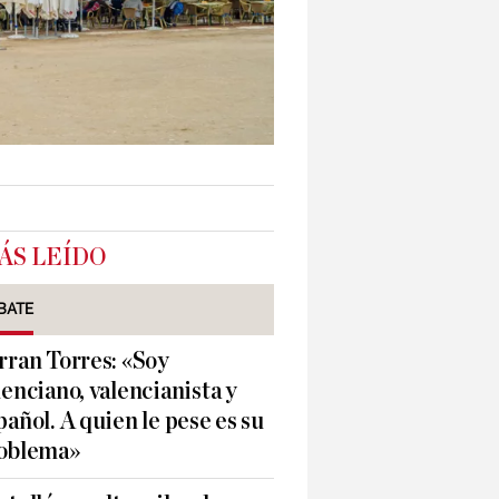
ÁS LEÍDO
BATE
rran Torres: «Soy
lenciano, valencianista y
pañol. A quien le pese es su
oblema»