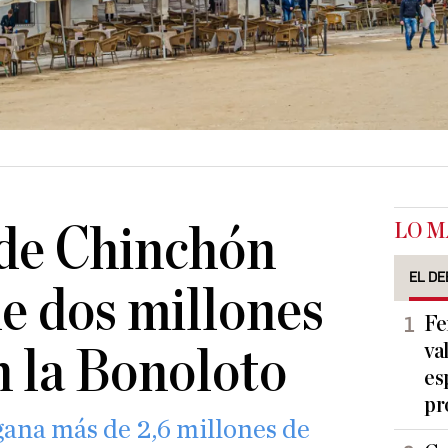
LO M
 de Chinchón
EL DE
e dos millones
Fe
va
n la Bonoloto
es
pr
gana más de 2,6 millones de