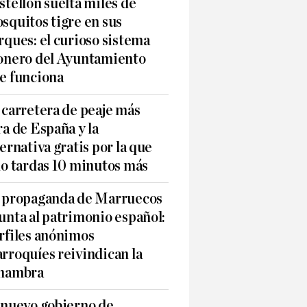
stellón suelta miles de
squitos tigre en sus
rques: el curioso sistema
onero del Ayuntamiento
e funciona
 carretera de peaje más
ra de España y la
ternativa gratis por la que
lo tardas 10 minutos más
 propaganda de Marruecos
unta al patrimonio español:
rfiles anónimos
rroquíes reivindican la
hambra
 nuevo gobierno de