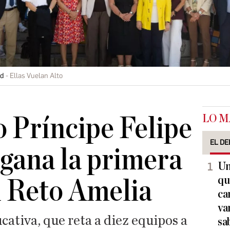
id
Ellas Vuelan Alto
LO M
o Príncipe Felipe
EL DE
gana la primera
Un
qu
l Reto Amelia
ca
va
ativa, que reta a diez equipos a
sa