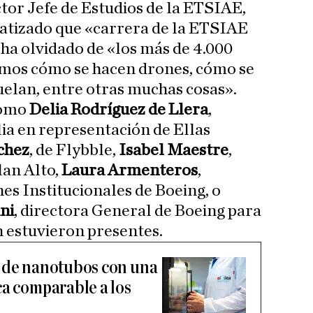
ctor Jefe de Estudios de la ETSIAE,
atizado que «carrera de la ETSIAE
 ha olvidado de «los más de 4.000
amos cómo se hacen drones, cómo se
elan, entre otras muchas cosas».
como
Delia Rodríguez de Llera
,
ia en representación de Ellas
chez
, de Flybble,
Isabel Maestre
,
lan Alto,
Laura Armenteros
,
es Institucionales de Boeing, o
ni
, directora General de Boeing para
 estuvieron presentes.
a de nanotubos con una
ca comparable a los