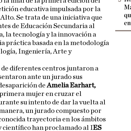
o la final de la primera edición del
Ma
tición educativa impulsada por la
qu
Alto. Se trata de una iniciativa que
en
ntes de Educación Secundaria al
, la tecnología y la innovación a
ia práctica basada en la metodología
logía, Ingeniería, Arte y
 de diferentes centros juntaron a
entaron ante un jurado sus
 desaparición de
Amelia Earhart,
y primera mujer en cruzar el
urante su intento de dar la vuelta al
 manera, un jurado compuesto por
econocida trayectoria en los ámbitos
y científico han proclamado al I
ES