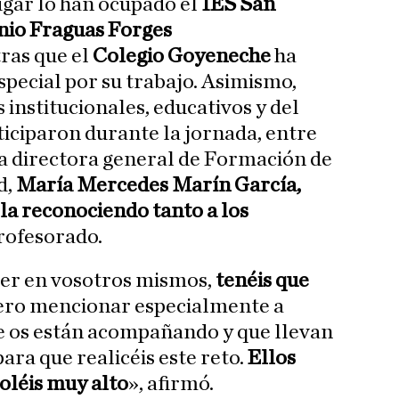
lugar lo han ocupado el
IES San
onio Fraguas Forges
ras que el
Colegio Goyeneche
ha
pecial por su trabajo. Asimismo,
institucionales, educativos y del
ticiparon durante la jornada, entre
a directora general de Formación de
d,
María Mercedes Marín García,
la reconociendo tanto a los
rofesorado.
eer en vosotros mismos,
tenéis que
ero mencionar especialmente a
e os están acompañando y que llevan
ara que realicéis este reto.
Ellos
oléis muy alto
», afirmó.