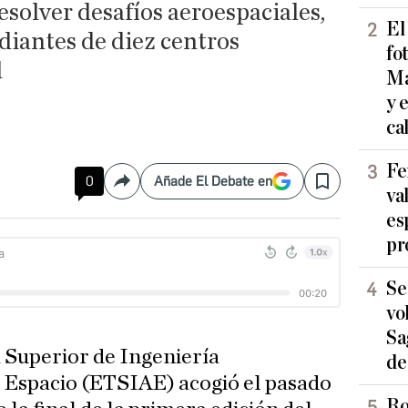
solver desafíos aeroespaciales,
El
diantes de diez centros
fo
d
Ma
y 
ca
Fe
0
Añade El Debate en
Compartir
Save
va
es
pr
Se
vo
Sa
 Superior de Ingeniería
de
l Espacio (ETSIAE) acogió el pasado
Ro