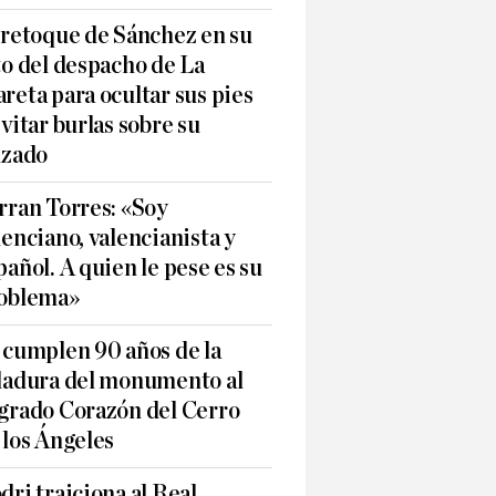
 retoque de Sánchez en su
to del despacho de La
reta para ocultar sus pies
evitar burlas sobre su
lzado
rran Torres: «Soy
lenciano, valencianista y
pañol. A quien le pese es su
oblema»
 cumplen 90 años de la
ladura del monumento al
grado Corazón del Cerro
 los Ángeles
dri traiciona al Real