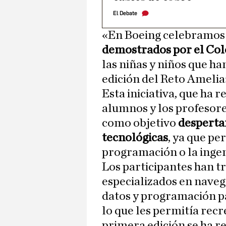
El Debate
«En Boeing celebramos 
demostrados por el Col
las niñas y niños que ha
edición del Reto Amelia
Esta iniciativa, que ha 
alumnos y los profesor
como objetivo
despertar
tecnológicas
, ya que p
programación o la inge
Los participantes han t
especializados en naveg
datos y programación 
lo que les permitía recr
primera edición se ha r