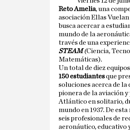
viernes 12 de juni
Reto Amelia
, una compe
asociación Ellas Vuelan 
busca acercar a estudia
mundo de la aeronáutica
través de una experienc
STEAM
(
Ciencia, Tecno
Matemáticas).
Un total de diez equipos
150 estudiantes
que pres
soluciones acerca de la
pionera de la aviación 
Atlántico en solitario,
d
mundo en 1937. De esta
seis profesionales de r
aeronáutico, educativo 