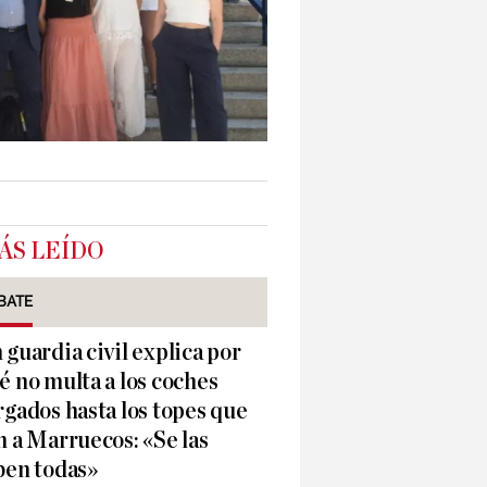
ÁS LEÍDO
BATE
 guardia civil explica por
é no multa a los coches
rgados hasta los topes que
n a Marruecos: «Se las
ben todas»