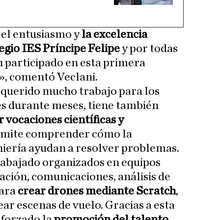
el entusiasmo y
la excelencia
egio IES Príncipe Felipe
y por todas
n participado en esta primera
», comentó Veclani.
requerido mucho trabajo para los
es durante meses, tiene también
 vocaciones científicas y
ermite comprender cómo la
niería ayudan a resolver problemas.
rabajado organizados en equipos
ación, comunicaciones, análisis de
para
crear drones mediante Scratch
,
ear escenas de vuelo. Gracias a esta
eforzado la
promoción del talento