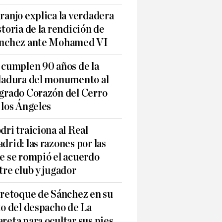
ranjo explica la verdadera
storia de la rendición de
nchez ante Mohamed VI
 cumplen 90 años de la
ladura del monumento al
grado Corazón del Cerro
 los Ángeles
dri traiciona al Real
drid: las razones por las
e se rompió el acuerdo
tre club y jugador
 retoque de Sánchez en su
to del despacho de La
reta para ocultar sus pies