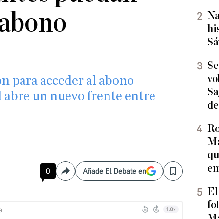
 abono
Na
hi
Sá
e
Se
vo
ón para acceder al abono
Sa
 abre un nuevo frente entre
de
Ro
Ma
qu
en
0
Añade El Debate en
Compartir
Save
El
fo
Ma