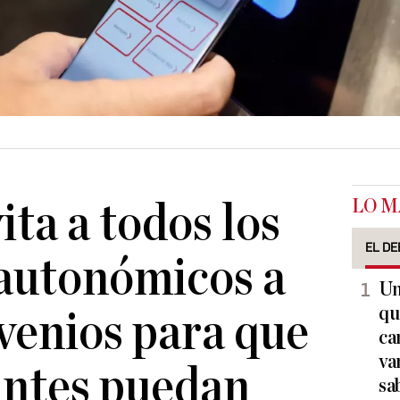
LO M
ita a todos los
EL DE
 autonómicos a
Un
qu
venios para que
ca
va
antes puedan
sa