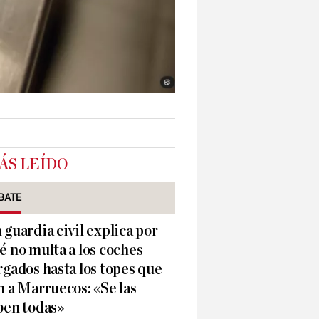
ÁS LEÍDO
BATE
 guardia civil explica por
é no multa a los coches
rgados hasta los topes que
n a Marruecos: «Se las
ben todas»