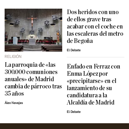
Dos heridos con uno
de ellos grave tras
acabar con el coche en
las escaleras del metro
de Begoña
El Debate
RELIGIÓN
La parroquia de «las
Enfado en Ferraz con
300.000 comuniones
Enma López por
anuales» de Madrid
«precipitarse» en el
cambia de párroco tras
lanzamiento de su
35 años
candidatura a la
Alcaldía de Madrid
Álex Navajas
El Debate