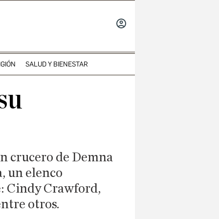
INICIAR
SESIÓN
IGIÓN
SALUD Y BIENESTAR
su
ión crucero de Demna
a, un elenco
: Cindy Crawford,
ntre otros.