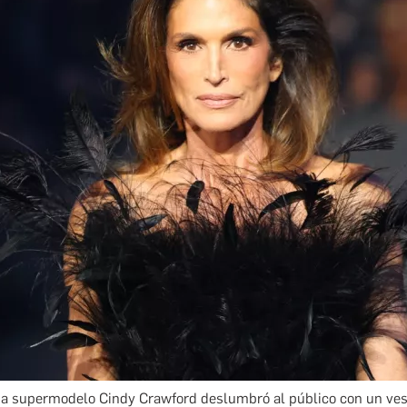
ia supermodelo Cindy Crawford deslumbró al público con un ves