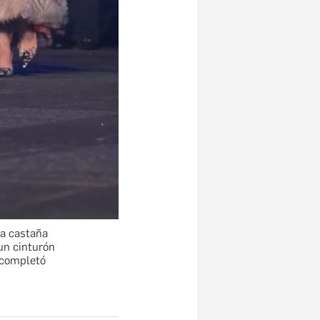
ca castaña
 un cinturón
e completó