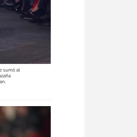
se sumó al
azaña
an.