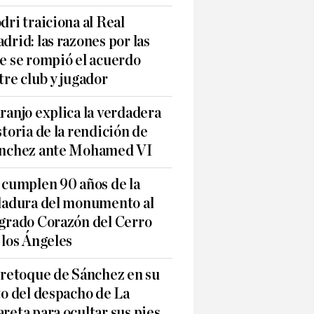
dri traiciona al Real
drid: las razones por las
e se rompió el acuerdo
tre club y jugador
ranjo explica la verdadera
storia de la rendición de
nchez ante Mohamed VI
 cumplen 90 años de la
ladura del monumento al
grado Corazón del Cerro
 los Ángeles
 retoque de Sánchez en su
to del despacho de La
reta para ocultar sus pies