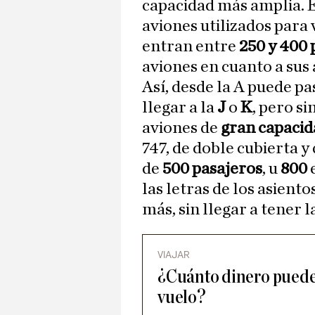
capacidad más amplia. E
aviones utilizados para
entran entre
250 y 400 
aviones en cuanto a sus
Así, desde la A puede pa
llegar a la
J
o
K
, pero si
aviones de
gran capacid
747, de doble cubierta y
de
500 pasajeros
, u
800
las letras de los asiento
más, sin llegar a tener l
VIAJAR
¿Cuánto dinero puedes 
vuelo?