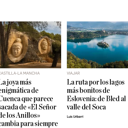
CASTILLA-LA MANCHA
VIAJAR
La joya más
La ruta por los lagos
enigmática de
más bonitos de
Cuenca que parece
Eslovenia: de Bled al
sacada de «El Señor
valle del Soca
de los Anillos»
Luis Uribarri
cambia para siempre