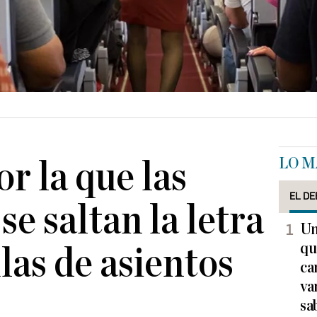
LO M
r la que las
EL DE
se saltan la letra
Un
qu
filas de asientos
ca
va
sa