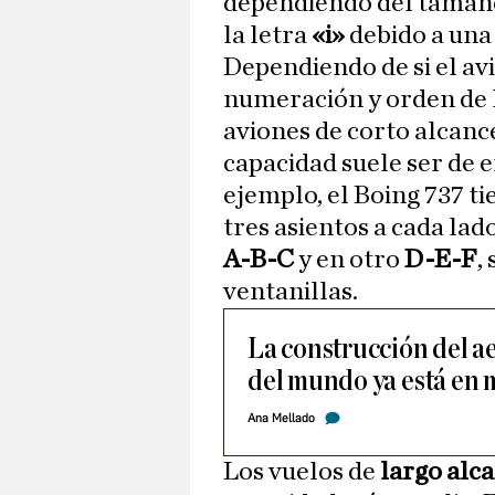
dependiendo del tamaño
la letra
«i»
debido a una
Dependiendo de si el av
numeración y orden de l
aviones de corto alcanc
capacidad suele ser de 
ejemplo, el Boing 737 ti
tres asientos a cada lad
A-B-C
y en otro
D-E-F
,
ventanillas.
La construcción del 
del mundo ya está en
Ana Mellado
Los vuelos de
largo alca