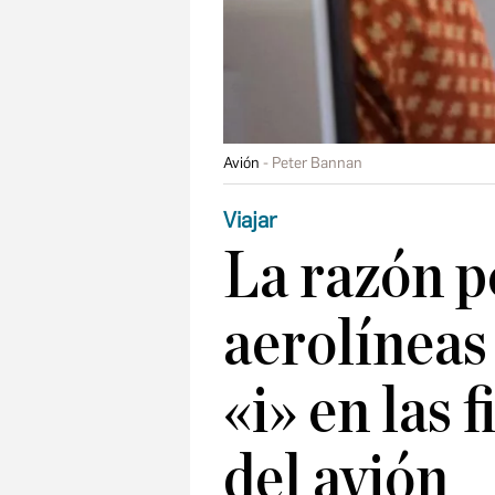
Avión
Peter Bannan
Viajar
La razón po
aerolíneas 
«i» en las 
del avión