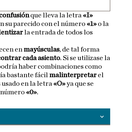
confusión
que lleva la letra
«I»
n su parecido con el número
«1»
o la
lentizar
la entrada de todos los
recen en
mayúsculas
, de tal forma
ontrar cada asiento
. Si se utilizase la
podría haber combinaciones como
ría bastante fácil
malinterpretar
el
 usado en la letra
«O»
ya que se
l número
«0»
.