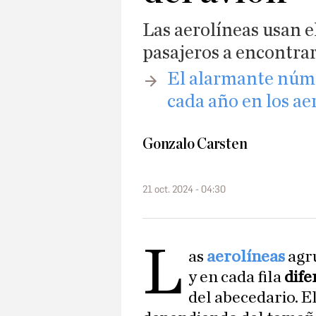
Las aerolíneas usan e
pasajeros a encontrar
El alarmante núme
cada año en los ae
Gonzalo Carsten
21 oct. 2024 - 04:30
L
as
aerolíneas
agr
y en cada fila
dife
del abecedario. E