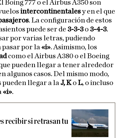
l Boing 777 o el Airbus A350 son
 vuelos
intercontinentales
y en el que
pasajeros
. La configuración de estos
 asientos puede ser de
3-3-3
o
3-4-3
.
sar por varias letras, pudiendo
n pasar por la
«i»
. Asimismo, los
ad
como el Airbus A380 o el Boeing
 que pueden llegar a tener alrededor
en algunos casos. Del mismo modo,
s pueden llegar a la
J, K
o
L
, o incluso
a
«i»
.
recibir si retrasan tu