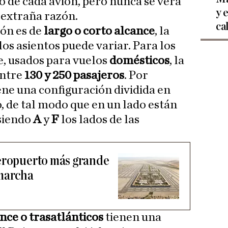
 de cada avión, pero nunca se verá
y 
 extraña razón.
ca
ión es de
largo o corto alcance
, la
os asientos puede variar. Para los
e, usados para vuelos
domésticos
, la
entre
130 y 250 pasajeros
. Por
ene una configuración dividida en
o, de tal modo que en un lado están
 siendo
A
y
F
los lados de las
aeropuerto más grande
 marcha
nce o trasatlánticos
tienen una