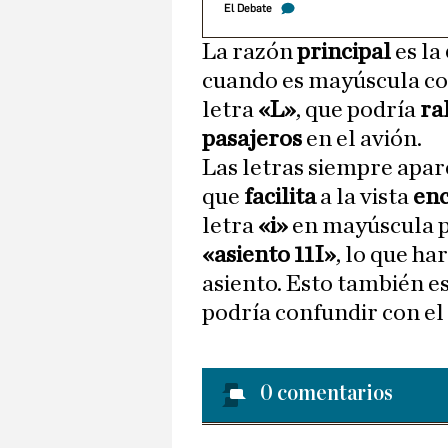
El Debate
La razón
principal
es la
cuando es mayúscula co
letra
«L»
, que podría
ra
pasajeros
en el avión.
Las letras siempre apa
que
facilita
a la vista
enc
letra
«i»
en mayúscula 
«asiento 11I»
, lo que ha
asiento. Esto también es
podría confundir con e
0
comentarios