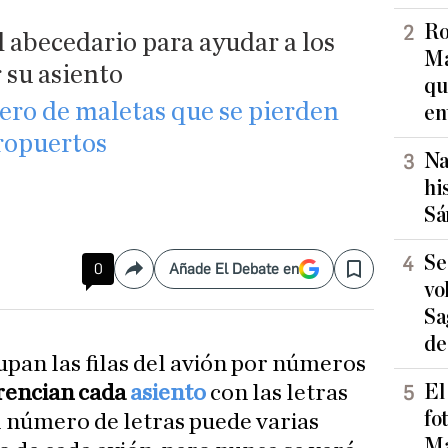
Ro
l abecedario para ayudar a los
Ma
 su asiento
qu
ro de maletas que se pierden
en
ropuertos​
Na
hi
Sá
Se
0
Añade El Debate en
Compartir
Save
vo
Sa
de
upan las filas del avión por números
El
rencian cada
asiento
con las letras
fo
l número de letras puede varias
Ma