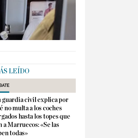
ÁS LEÍDO
BATE
 guardia civil explica por
é no multa a los coches
rgados hasta los topes que
n a Marruecos: «Se las
ben todas»