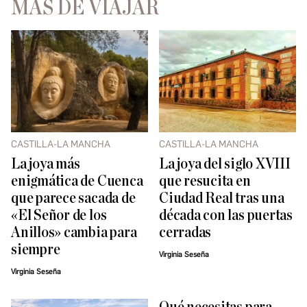
MÁS DE VIAJAR
CASTILLA-LA MANCHA
CASTILLA-LA MANCHA
La joya más
La joya del siglo XVIII
enigmática de Cuenca
que resucita en
que parece sacada de
Ciudad Real tras una
«El Señor de los
década con las puertas
Anillos» cambia para
cerradas
siempre
Virginia Seseña
Virginia Seseña