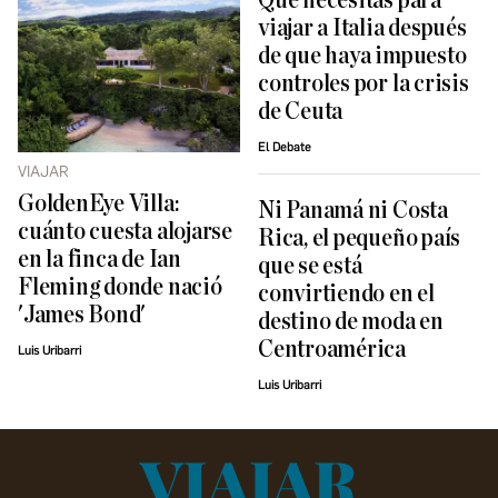
Qué necesitas para
viajar a Italia después
de que haya impuesto
controles por la crisis
de Ceuta
El Debate
VIAJAR
GoldenEye Villa:
Ni Panamá ni Costa
cuánto cuesta alojarse
Rica, el pequeño país
en la finca de Ian
que se está
Fleming donde nació
convirtiendo en el
'James Bond'
destino de moda en
Centroamérica
Luis Uribarri
Luis Uribarri