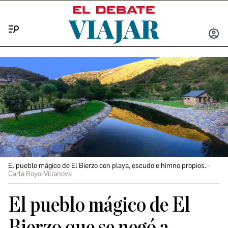
Menú
INICIA
SESIÓ
El pueblo mágico de El Bierzo con playa, escudo e himno propios.
Carla Royo-Villanova
El pueblo mágico de El
Bierzo que se negó a