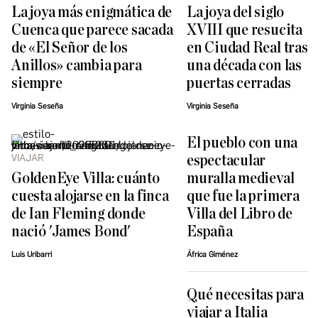
La joya más enigmática de
La joya del siglo
Cuenca que parece sacada
XVIII que resucita
de «El Señor de los
en Ciudad Real tras
Anillos» cambia para
una década con las
siempre
puertas cerradas
Virginia Seseña
Virginia Seseña
El pueblo con una
VIAJAR
espectacular
GoldenEye Villa: cuánto
muralla medieval
cuesta alojarse en la finca
que fue la primera
de Ian Fleming donde
Villa del Libro de
nació 'James Bond'
España
Luis Uribarri
África Giménez
Qué necesitas para
viajar a Italia